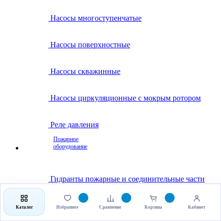
Насосы многоступенчатые
Насосы поверхностные
Насосы скважинные
Насосы циркуляционные с мокрым ротором
Реле давления
Пожарное
оборудование
Гидранты пожарные и соединительные части
Клапаны пожарные
Каталог
Избранное
Сравнение
Корзина
Кабинет