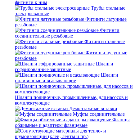
фитинги к ним
Трубы стальные
электросварные
Фитинги латунные
резьбовые
Фитинги
соединительные резьбовые
Фитинги стальные
резьбовые
Фитинги чугунные
резьбовые
Шланги
гофрированные защитные
Шланги
поливочные и всасывающие
Шланги поливочные, промышленные, для насосов и
комплектующие
Демонтажные вставки
Муфты соединительные
Фланцы
обжимные и адаптеры фланцевые