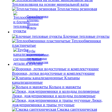
Теплоизоляция на основе минеральной ваты
Техпластина резиновая
Теплообменники
и блочно-
тепловые
пункты
Блочные тепловые пункты
Теплообменники
пластинчатые
Трубы
канализационные,
соединительные
детали и изделия
Воронки, лотки водосточные и комплектующие
Клапаны
канализационные
Кольца и манжеты
Люки, дождеприемники и колодцы полимерные
Люки,
дождеприемники и трапы чугунные
Смазка сантехническая