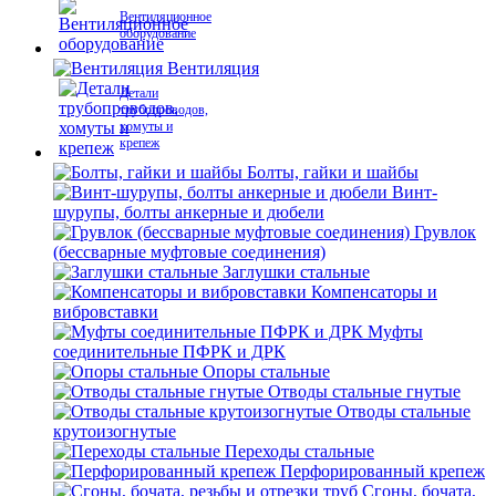
Вентиляционное
оборудование
Вентиляция
Детали
трубопроводов,
хомуты и
крепеж
Болты, гайки и шайбы
Винт-
шурупы, болты анкерные и дюбели
Грувлок
(бессварные муфтовые соединения)
Заглушки стальные
Компенсаторы и
вибровставки
Муфты
соединительные ПФРК и ДРК
Опоры стальные
Отводы стальные гнутые
Отводы стальные
крутоизогнутые
Переходы стальные
Перфорированный крепеж
Сгоны, бочата,