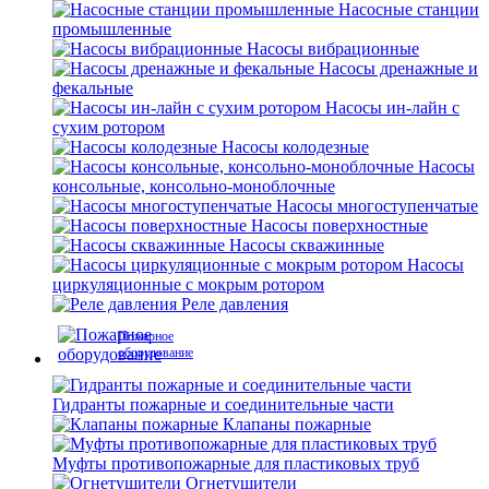
Насосные станции
промышленные
Насосы вибрационные
Насосы дренажные и
фекальные
Насосы ин-лайн с
сухим ротором
Насосы колодезные
Насосы
консольные, консольно-моноблочные
Насосы многоступенчатые
Насосы поверхностные
Насосы скважинные
Насосы
циркуляционные с мокрым ротором
Реле давления
Пожарное
оборудование
Гидранты пожарные и соединительные части
Клапаны пожарные
Муфты противопожарные для пластиковых труб
Огнетушители