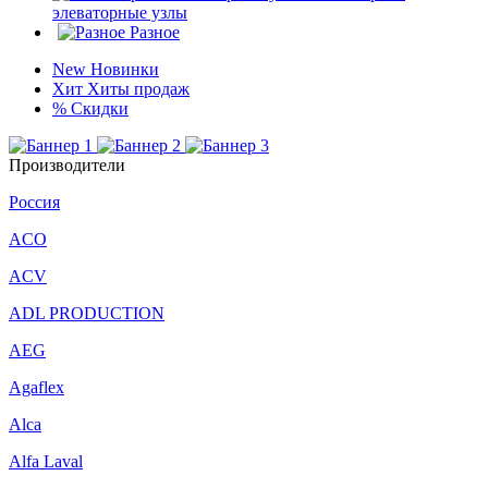
элеваторные узлы
Разное
New
Новинки
Хит
Хиты продаж
%
Скидки
Производители
Россия
ACO
ACV
ADL PRODUCTION
AEG
Agaflex
Alca
Alfa Laval