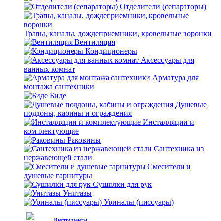
Отделители (сепараторы)
Трапы, каналы, дождеприемники, кровельные воронки
Вентиляция
Кондиционеры
Аксессуары для
ванных комнат
Арматура для
монтажа сантехники
Биде
Душевые
поддоны, кабины и ограждения
Инсталляции и
комплектующие
Раковины
Сантехника из
нержавеющей стали
Смесители и
душевые гарнитуры
Сушилки для рук
Унитазы
Уриналы (писсуары)
Инструменты