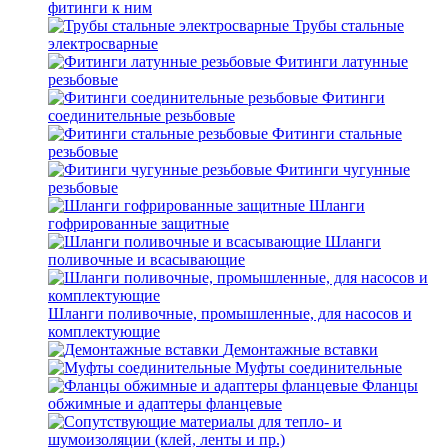
фитинги к ним
Трубы стальные
электросварные
Фитинги латунные
резьбовые
Фитинги
соединительные резьбовые
Фитинги стальные
резьбовые
Фитинги чугунные
резьбовые
Шланги
гофрированные защитные
Шланги
поливочные и всасывающие
Шланги поливочные, промышленные, для насосов и
комплектующие
Демонтажные вставки
Муфты соединительные
Фланцы
обжимные и адаптеры фланцевые