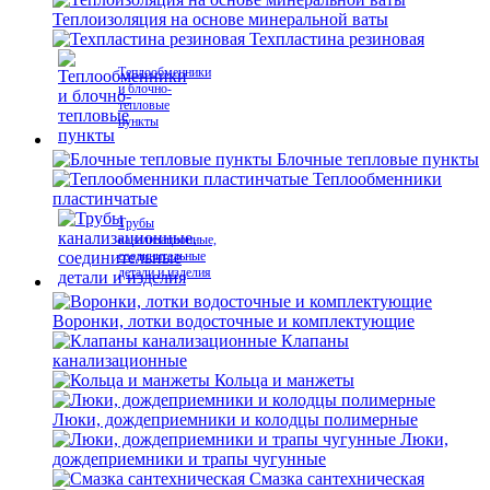
Теплоизоляция на основе минеральной ваты
Техпластина резиновая
Теплообменники
и блочно-
тепловые
пункты
Блочные тепловые пункты
Теплообменники
пластинчатые
Трубы
канализационные,
соединительные
детали и изделия
Воронки, лотки водосточные и комплектующие
Клапаны
канализационные
Кольца и манжеты
Люки, дождеприемники и колодцы полимерные
Люки,
дождеприемники и трапы чугунные
Смазка сантехническая