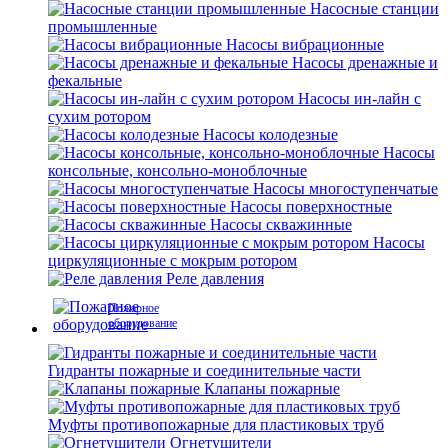
Насосные станции
промышленные
Насосы вибрационные
Насосы дренажные и
фекальные
Насосы ин-лайн с
сухим ротором
Насосы колодезные
Насосы
консольные, консольно-моноблочные
Насосы многоступенчатые
Насосы поверхностные
Насосы скважинные
Насосы
циркуляционные с мокрым ротором
Реле давления
Пожарное
оборудование
Гидранты пожарные и соединительные части
Клапаны пожарные
Муфты противопожарные для пластиковых труб
Огнетушители