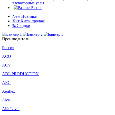
элеваторные узлы
Разное
New
Новинки
Хит
Хиты продаж
%
Скидки
Производители
Россия
ACO
ACV
ADL PRODUCTION
AEG
Agaflex
Alca
Alfa Laval