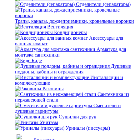
Отделители (сепараторы)
Трапы, каналы, дождеприемники, кровельные воронки
Вентиляция
Кондиционеры
Аксессуары для
ванных комнат
Арматура для
монтажа сантехники
Биде
Душевые
поддоны, кабины и ограждения
Инсталляции и
комплектующие
Раковины
Сантехника из
нержавеющей стали
Смесители и
душевые гарнитуры
Сушилки для рук
Унитазы
Уриналы (писсуары)
Инструменты