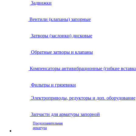
Задвижки
Вентили (клапаны) запорные
Затворы (заслонки) дисковые
Обратные затворы и клапаны
Компенсаторы антивибрационные (гибкие вставк
Фильтры и грязевики
Электроприводы, редукторы и доп. оборудование
Запчасти для арматуры запорной
Предохранительная
арматура