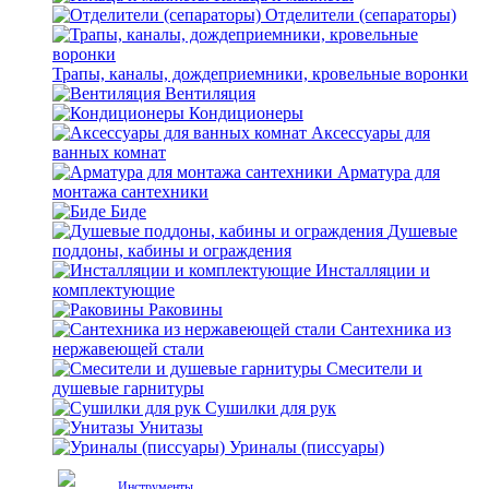
Отделители (сепараторы)
Трапы, каналы, дождеприемники, кровельные воронки
Вентиляция
Кондиционеры
Аксессуары для
ванных комнат
Арматура для
монтажа сантехники
Биде
Душевые
поддоны, кабины и ограждения
Инсталляции и
комплектующие
Раковины
Сантехника из
нержавеющей стали
Смесители и
душевые гарнитуры
Сушилки для рук
Унитазы
Уриналы (писсуары)
Инструменты