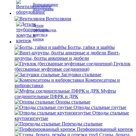
Вентиляционное
оборудование
Вентиляция
Детали
трубопроводов,
хомуты и
крепеж
Болты, гайки и шайбы
Винт-
шурупы, болты анкерные и дюбели
Грувлок
(бессварные муфтовые соединения)
Заглушки стальные
Компенсаторы и
вибровставки
Муфты
соединительные ПФРК и ДРК
Опоры стальные
Отводы стальные гнутые
Отводы стальные
крутоизогнутые
Переходы стальные
Перфорированный крепеж
Сгоны, бочата,