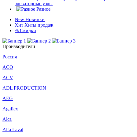
элеваторные узлы
Разное
New
Новинки
Хит
Хиты продаж
%
Скидки
Производители
Россия
ACO
ACV
ADL PRODUCTION
AEG
Agaflex
Alca
Alfa Laval