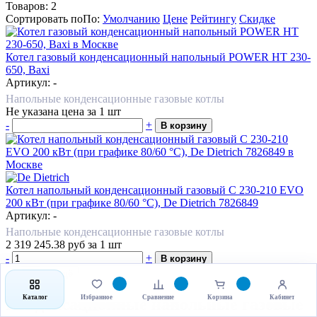
Товаров:
2
Сортировать по
По
:
Умолчанию
Цене
Рейтингу
Скидке
Котел газовый конденсационный напольный POWER HT 230-
650, Baxi
Артикул: -
Напольные конденсационные газовые котлы
Не указана цена
за 1 шт
-
+
В корзину
Котел напольный конденсационный газовый C 230-210 EVO
200 кВт (при графике 80/60 °С), De Dietrich 7826849
Артикул: -
Напольные конденсационные газовые котлы
2 319 245.38
руб
за 1 шт
-
+
В корзину
Показать ещё
Каталог
Избранное
Сравнение
Корзина
Кабинет
Конденсационные напольные газовые