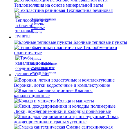
Теплоизоляция на основе минеральной ваты
Техпластина резиновая
Теплообменники
и блочно-
тепловые
пункты
Блочные тепловые пункты
Теплообменники
пластинчатые
Трубы
канализационные,
соединительные
детали и изделия
Воронки, лотки водосточные и комплектующие
Клапаны
канализационные
Кольца и манжеты
Люки, дождеприемники и колодцы полимерные
Люки,
дождеприемники и трапы чугунные
Смазка сантехническая