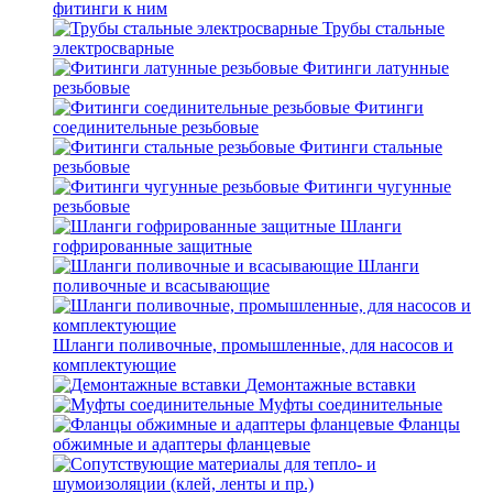
фитинги к ним
Трубы стальные
электросварные
Фитинги латунные
резьбовые
Фитинги
соединительные резьбовые
Фитинги стальные
резьбовые
Фитинги чугунные
резьбовые
Шланги
гофрированные защитные
Шланги
поливочные и всасывающие
Шланги поливочные, промышленные, для насосов и
комплектующие
Демонтажные вставки
Муфты соединительные
Фланцы
обжимные и адаптеры фланцевые