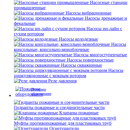
Насосные станции
промышленные
Насосы вибрационные
Насосы дренажные и
фекальные
Насосы ин-лайн с
сухим ротором
Насосы колодезные
Насосы
консольные, консольно-моноблочные
Насосы многоступенчатые
Насосы поверхностные
Насосы скважинные
Насосы
циркуляционные с мокрым ротором
Реле давления
Пожарное
оборудование
Гидранты пожарные и соединительные части
Клапаны пожарные
Муфты противопожарные для пластиковых труб
Огнетушители