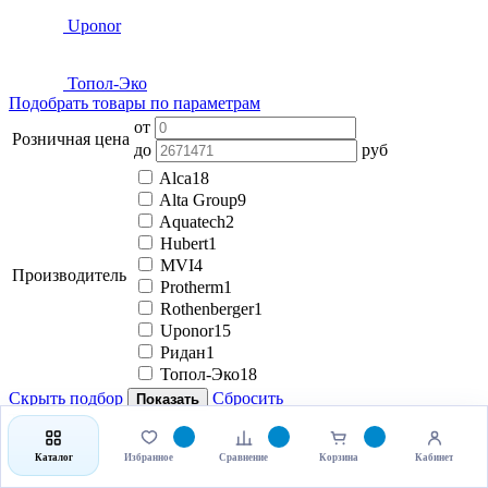
Uponor
Топол-Эко
Подобрать товары по параметрам
от
Розничная цена
до
руб
Alca
18
Alta Group
9
Aquatech
2
Hubert
1
MVI
4
Производитель
Protherm
1
Rothenberger
1
Uponor
15
Ридан
1
Топол-Эко
18
Скрыть подбор
Сбросить
Показать
Товаров:
91
Сортировать по
По
:
Умолчанию
Цене
Рейтингу
Скидке
Каталог
Избранное
Сравнение
Корзина
Кабинет