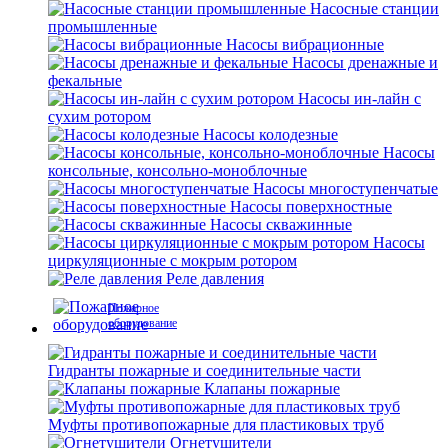
Насосные станции
промышленные
Насосы вибрационные
Насосы дренажные и
фекальные
Насосы ин-лайн с
сухим ротором
Насосы колодезные
Насосы
консольные, консольно-моноблочные
Насосы многоступенчатые
Насосы поверхностные
Насосы скважинные
Насосы
циркуляционные с мокрым ротором
Реле давления
Пожарное
оборудование
Гидранты пожарные и соединительные части
Клапаны пожарные
Муфты противопожарные для пластиковых труб
Огнетушители