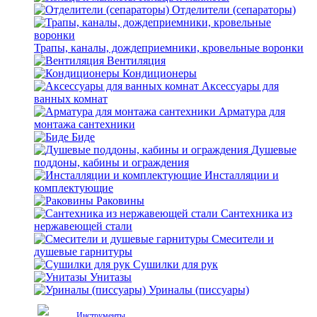
Отделители (сепараторы)
Трапы, каналы, дождеприемники, кровельные воронки
Вентиляция
Кондиционеры
Аксессуары для
ванных комнат
Арматура для
монтажа сантехники
Биде
Душевые
поддоны, кабины и ограждения
Инсталляции и
комплектующие
Раковины
Сантехника из
нержавеющей стали
Смесители и
душевые гарнитуры
Сушилки для рук
Унитазы
Уриналы (писсуары)
Инструменты