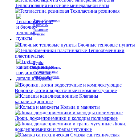
Теплоизоляция на основе минеральной ваты
Техпластина резиновая
Теплообменники
и блочно-
тепловые
пункты
Блочные тепловые пункты
Теплообменники
пластинчатые
Трубы
канализационные,
соединительные
детали и изделия
Воронки, лотки водосточные и комплектующие
Клапаны
канализационные
Кольца и манжеты
Люки, дождеприемники и колодцы полимерные
Люки,
дождеприемники и трапы чугунные
Смазка сантехническая