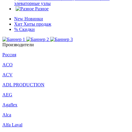
элеваторные узлы
Разное
New
Новинки
Хит
Хиты продаж
%
Скидки
Производители
Россия
ACO
ACV
ADL PRODUCTION
AEG
Agaflex
Alca
Alfa Laval