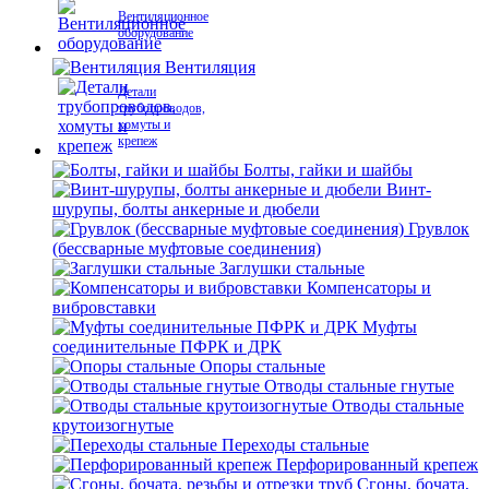
Вентиляционное
оборудование
Вентиляция
Детали
трубопроводов,
хомуты и
крепеж
Болты, гайки и шайбы
Винт-
шурупы, болты анкерные и дюбели
Грувлок
(бессварные муфтовые соединения)
Заглушки стальные
Компенсаторы и
вибровставки
Муфты
соединительные ПФРК и ДРК
Опоры стальные
Отводы стальные гнутые
Отводы стальные
крутоизогнутые
Переходы стальные
Перфорированный крепеж
Сгоны, бочата,