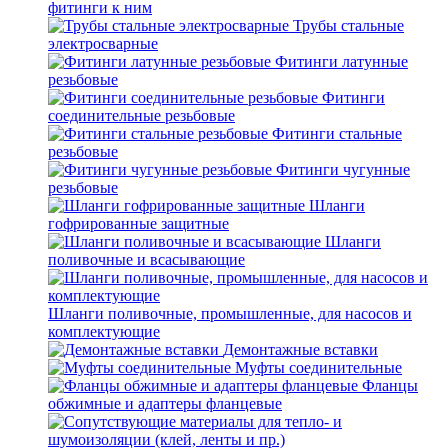
фитинги к ним
Трубы стальные
электросварные
Фитинги латунные
резьбовые
Фитинги
соединительные резьбовые
Фитинги стальные
резьбовые
Фитинги чугунные
резьбовые
Шланги
гофрированные защитные
Шланги
поливочные и всасывающие
Шланги поливочные, промышленные, для насосов и
комплектующие
Демонтажные вставки
Муфты соединительные
Фланцы
обжимные и адаптеры фланцевые