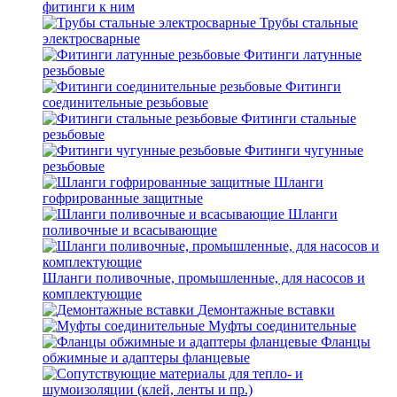
фитинги к ним
Трубы стальные
электросварные
Фитинги латунные
резьбовые
Фитинги
соединительные резьбовые
Фитинги стальные
резьбовые
Фитинги чугунные
резьбовые
Шланги
гофрированные защитные
Шланги
поливочные и всасывающие
Шланги поливочные, промышленные, для насосов и
комплектующие
Демонтажные вставки
Муфты соединительные
Фланцы
обжимные и адаптеры фланцевые