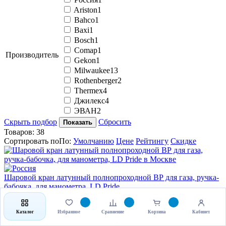
Ariston
1
Bahco
1
Baxi
1
Bosch
1
Comap
1
Производитель
Gekon
1
Milwaukee
13
Rothenberger
2
Thermex
4
Джилекс
4
ЭВАН
2
Скрыть подбор
Сбросить
Показать
Товаров:
38
Сортировать по
По
:
Умолчанию
Цене
Рейтингу
Скидке
Шаровой кран латунный полнопроходной ВР для газа, ручка-
бабочка, для манометра, LD Pride
Артикул: -
Пилы
Каталог
Избранное
Сравнение
Корзина
Кабинет
404.40
руб
за 1 шт
-
+