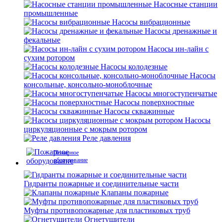
Насосные станции
промышленные
Насосы вибрационные
Насосы дренажные и
фекальные
Насосы ин-лайн с
сухим ротором
Насосы колодезные
Насосы
консольные, консольно-моноблочные
Насосы многоступенчатые
Насосы поверхностные
Насосы скважинные
Насосы
циркуляционные с мокрым ротором
Реле давления
Пожарное
оборудование
Гидранты пожарные и соединительные части
Клапаны пожарные
Муфты противопожарные для пластиковых труб
Огнетушители