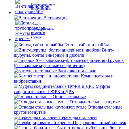
Вентиляционное
оборудование
Вентиляция
Детали
трубопроводов,
хомуты и
крепеж
Болты, гайки и шайбы
Винт-
шурупы, болты анкерные и дюбели
Грувлок
(бессварные муфтовые соединения)
Заглушки стальные
Компенсаторы и
вибровставки
Муфты
соединительные ПФРК и ДРК
Опоры стальные
Отводы стальные гнутые
Отводы стальные
крутоизогнутые
Переходы стальные
Перфорированный крепеж
Сгоны, бочата,