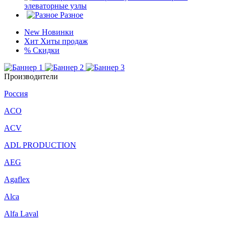
элеваторные узлы
Разное
New
Новинки
Хит
Хиты продаж
%
Скидки
Производители
Россия
ACO
ACV
ADL PRODUCTION
AEG
Agaflex
Alca
Alfa Laval