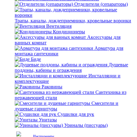
Отделители (сепараторы)
Трапы, каналы, дождеприемники, кровельные воронки
Вентиляция
Кондиционеры
Аксессуары для
ванных комнат
Арматура для
монтажа сантехники
Биде
Душевые
поддоны, кабины и ограждения
Инсталляции и
комплектующие
Раковины
Сантехника из
нержавеющей стали
Смесители и
душевые гарнитуры
Сушилки для рук
Унитазы
Уриналы (писсуары)
Инструменты