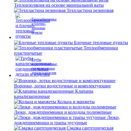
Теплоизоляция на основе минеральной ваты
Техпластина резиновая
Теплообменники
и блочно-
тепловые
пункты
Блочные тепловые пункты
Теплообменники
пластинчатые
Трубы
канализационные,
соединительные
детали и изделия
Воронки, лотки водосточные и комплектующие
Клапаны
канализационные
Кольца и манжеты
Люки, дождеприемники и колодцы полимерные
Люки,
дождеприемники и трапы чугунные
Смазка сантехническая