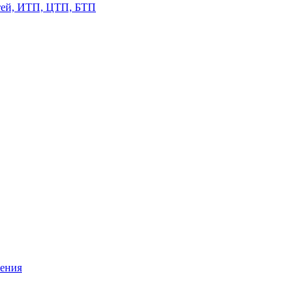
етей, ИТП, ЦТП, БТП
жения