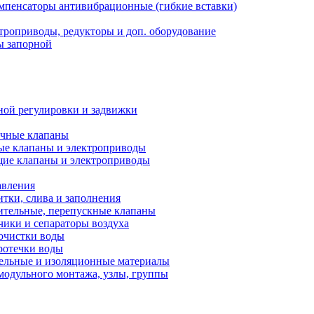
мпенсаторы антивибрационные (гибкие вставки)
троприводы, редукторы и доп. оборудование
ы запорной
ной регулировки и задвижки
ечные клапаны
ые клапаны и электроприводы
ие клапаны и электроприводы
авления
тки, слива и заполнения
ительные, перепускные клапаны
чики и сепараторы воздуха
очистки воды
ротечки воды
ельные и изоляционные материалы
одульного монтажа, узлы, группы