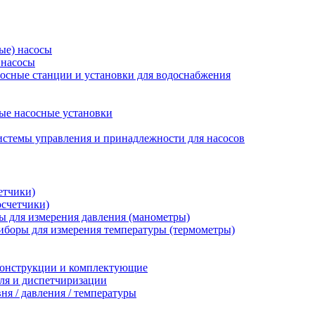
ые) насосы
 насосы
осные станции и установки для водоснабжения
ые насосные установки
стемы управления и принадлежности для насосов
етчики)
осчетчики)
 для измерения давления (манометры)
иборы для измерения температуры (термометры)
конструкции и комплектующие
ля и диспетчиризации
ня / давления / температуры