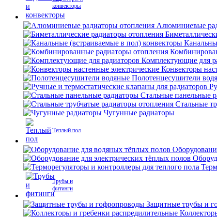
конвекторы
Алюминиевые рад
Биметаллическ
Канальны
Комбинирова
Комплектующие для р
Конвекторы нас
Полотенцесушители вод
Ру
Стальные панельные 
Стальные тр
Чугунные радиаторы
Теплый пол
Оборудовани
Оборуд
Терм
Трубы и
фитинги
Защитные трубы и г
Коллектор