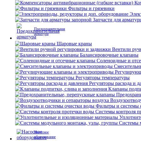
Ко
Фильтры и грязевики
Элек
Запчасти для арматур
Предохранительная
арматура
Шаровые краны
Вентили руч
Балансировочные клапаны
Соленоидные и отс
Смесительн
Регулирующ
Регуляторы температуры
Регуляторы расхода и д
Клапаны подпи
Предохран
Воздухоотвод
Фильтры и системы 
Системы контроля п
Уплотнит
Системы м
Насосное
оборудование