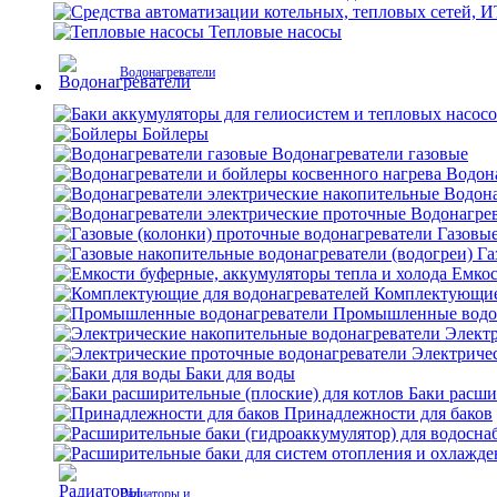
Тепловые насосы
Водонагреватели
Бойлеры
Водонагреватели газовые
Водона
Водона
Водонагрев
Газовые
Га
Емкос
Комплектующие 
Промышленные водо
Электр
Электриче
Баки для воды
Баки расши
Принадлежности для баков
Радиаторы и