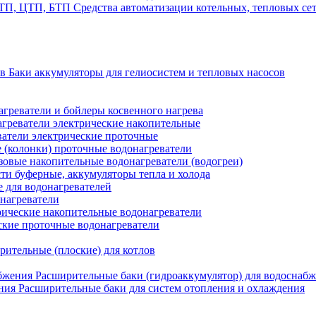
Средства автоматизации котельных, тепловых с
Баки аккумуляторы для гелиосистем и тепловых насосов
греватели и бойлеры косвенного нагрева
греватели электрические накопительные
атели электрические проточные
 (колонки) проточные водонагреватели
зовые накопительные водонагреватели (водогреи)
ти буферные, аккумуляторы тепла и холода
для водонагревателей
нагреватели
ические накопительные водонагреватели
ские проточные водонагреватели
рительные (плоские) для котлов
Расширительные баки (гидроаккумулятор) для водоснаб
Расширительные баки для систем отопления и охлаждения