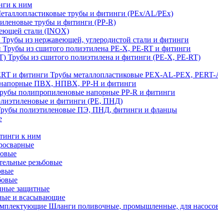
нги к ним
еталлопластиковые трубы и фитинги (PEx/AL/PEx)
иленовые трубы и фитинги (PP-R)
еющей стали (INOX)
Трубы из нержавеющей, углеродистой стали и фитинги
Трубы из сшитого полиэтилена PE-X, PE-RT и фитинги
Трубы из сшитого полиэтилена и фитинги (PE-X, PE-RT)
Трубы металлопластиковые PEX-AL-PEX, PERT-
напорные ПВХ, НПВХ, PP-H и фитинги
рубы полипропиленовые напорные PP-R и фитинги
лиэтиленовые и фитинги (PE, ПНД)
Трубы полиэтиленовые ПЭ, ПНД, фитинги и фланцы
е
тинги к ним
тросварные
бовые
тельные резьбовые
овые
бовые
нные защитные
ные и всасывающие
Шланги поливочные, промышленные, для насосо