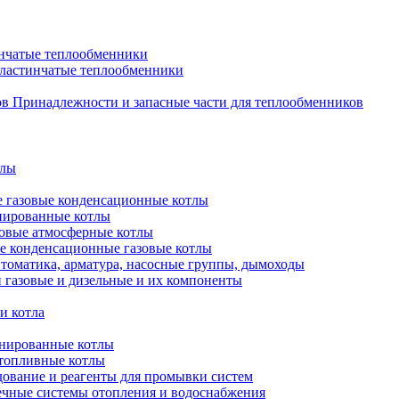
нчатые теплообменники
пластинчатые теплообменники
Принадлежности и запасные части для теплообменников
тлы
 газовые конденсационные котлы
нированные котлы
овые атмосферные котлы
е конденсационные газовые котлы
томатика, арматура, насосные группы, дымоходы
 газовые и дизельные и их компоненты
и котла
нированные котлы
топливные котлы
ование и реагенты для промывки систем
чные системы отопления и водоснабжения