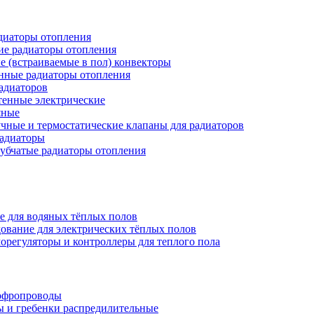
иаторы отопления
ие радиаторы отопления
е (встраиваемые в пол) конвекторы
нные радиаторы отопления
адиаторов
тенные электрические
яные
чные и термостатические клапаны для радиаторов
радиаторы
убчатые радиаторы отопления
е для водяных тёплых полов
ование для электрических тёплых полов
орегуляторы и контроллеры для теплого пола
офропроводы
ы и гребенки распредилительные