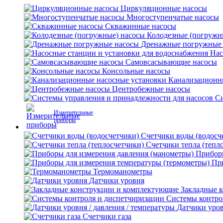
Циркуляционные насосы
Многоступенчатые насосы
Скважинные насосы
Колодезные (погружн
Дренажные погружные
Нас
Самовсасывающие насосы
Консольные насосы
Канализационн
Центробежные насосы
Си
Измерительные
приборы
Счетчики воды (водосч
Счетчики тепла (тепл
Приборы
Пр
Термоманометры
Датчики уровня
Закладные 
Системы контро
Датчики уров
Счетчики газа