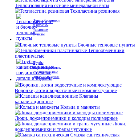
Теплоизоляция на основе минеральной ваты
Техпластина резиновая
Теплообменники
и блочно-
тепловые
пункты
Блочные тепловые пункты
Теплообменники
пластинчатые
Трубы
канализационные,
соединительные
детали и изделия
Воронки, лотки водосточные и комплектующие
Клапаны
канализационные
Кольца и манжеты
Люки, дождеприемники и колодцы полимерные
Люки,
дождеприемники и трапы чугунные
Смазка сантехническая