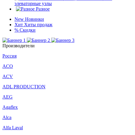
элеваторные узлы
Разное
New
Новинки
Хит
Хиты продаж
%
Скидки
Производители
Россия
ACO
ACV
ADL PRODUCTION
AEG
Agaflex
Alca
Alfa Laval