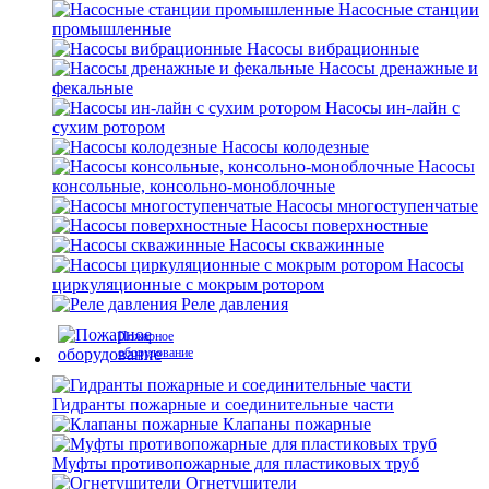
Насосные станции
промышленные
Насосы вибрационные
Насосы дренажные и
фекальные
Насосы ин-лайн с
сухим ротором
Насосы колодезные
Насосы
консольные, консольно-моноблочные
Насосы многоступенчатые
Насосы поверхностные
Насосы скважинные
Насосы
циркуляционные с мокрым ротором
Реле давления
Пожарное
оборудование
Гидранты пожарные и соединительные части
Клапаны пожарные
Муфты противопожарные для пластиковых труб
Огнетушители