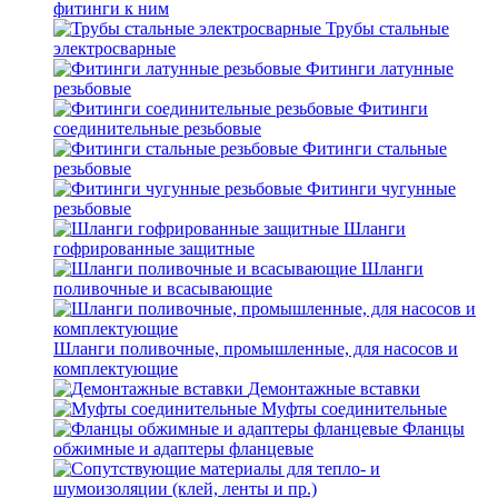
фитинги к ним
Трубы стальные
электросварные
Фитинги латунные
резьбовые
Фитинги
соединительные резьбовые
Фитинги стальные
резьбовые
Фитинги чугунные
резьбовые
Шланги
гофрированные защитные
Шланги
поливочные и всасывающие
Шланги поливочные, промышленные, для насосов и
комплектующие
Демонтажные вставки
Муфты соединительные
Фланцы
обжимные и адаптеры фланцевые