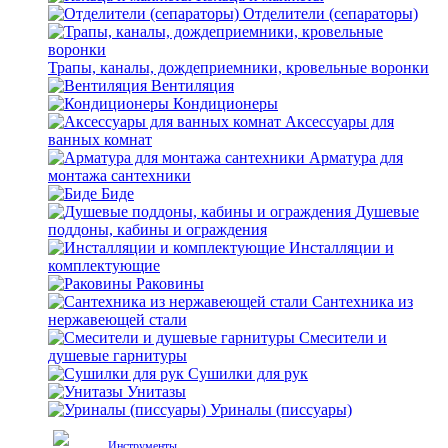
Отделители (сепараторы)
Трапы, каналы, дождеприемники, кровельные воронки
Вентиляция
Кондиционеры
Аксессуары для
ванных комнат
Арматура для
монтажа сантехники
Биде
Душевые
поддоны, кабины и ограждения
Инсталляции и
комплектующие
Раковины
Сантехника из
нержавеющей стали
Смесители и
душевые гарнитуры
Сушилки для рук
Унитазы
Уриналы (писсуары)
Инструменты