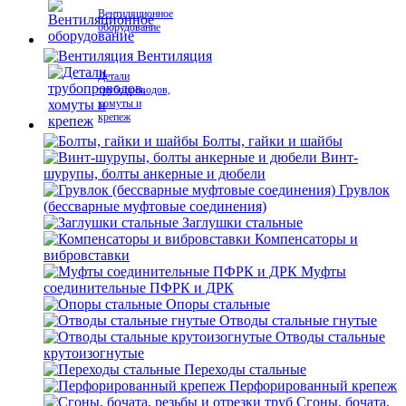
Вентиляционное
оборудование
Вентиляция
Детали
трубопроводов,
хомуты и
крепеж
Болты, гайки и шайбы
Винт-
шурупы, болты анкерные и дюбели
Грувлок
(бессварные муфтовые соединения)
Заглушки стальные
Компенсаторы и
вибровставки
Муфты
соединительные ПФРК и ДРК
Опоры стальные
Отводы стальные гнутые
Отводы стальные
крутоизогнутые
Переходы стальные
Перфорированный крепеж
Сгоны, бочата,