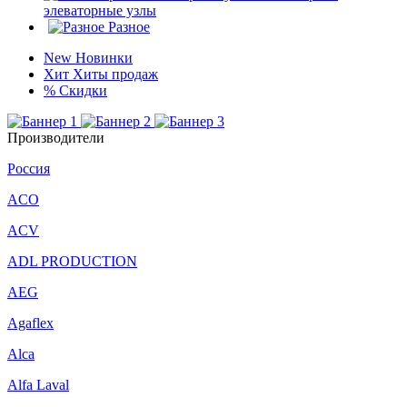
элеваторные узлы
Разное
New
Новинки
Хит
Хиты продаж
%
Скидки
Производители
Россия
ACO
ACV
ADL PRODUCTION
AEG
Agaflex
Alca
Alfa Laval