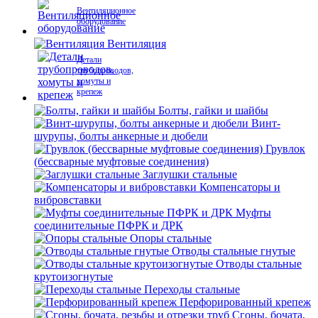
Вентиляционное
оборудование
Вентиляция
Детали
трубопроводов,
хомуты и
крепеж
Болты, гайки и шайбы
Винт-
шурупы, болты анкерные и дюбели
Грувлок
(бессварные муфтовые соединения)
Заглушки стальные
Компенсаторы и
вибровставки
Муфты
соединительные ПФРК и ДРК
Опоры стальные
Отводы стальные гнутые
Отводы стальные
крутоизогнутые
Переходы стальные
Перфорированный крепеж
Сгоны, бочата,