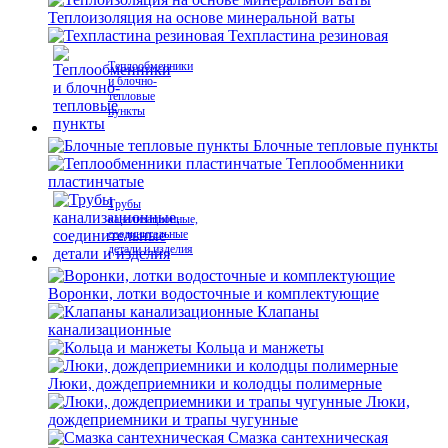
Теплоизоляция на основе минеральной ваты
Техпластина резиновая
Теплообменники
и блочно-
тепловые
пункты
Блочные тепловые пункты
Теплообменники
пластинчатые
Трубы
канализационные,
соединительные
детали и изделия
Воронки, лотки водосточные и комплектующие
Клапаны
канализационные
Кольца и манжеты
Люки, дождеприемники и колодцы полимерные
Люки,
дождеприемники и трапы чугунные
Смазка сантехническая