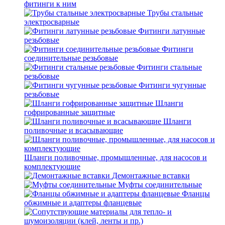
фитинги к ним
Трубы стальные
электросварные
Фитинги латунные
резьбовые
Фитинги
соединительные резьбовые
Фитинги стальные
резьбовые
Фитинги чугунные
резьбовые
Шланги
гофрированные защитные
Шланги
поливочные и всасывающие
Шланги поливочные, промышленные, для насосов и
комплектующие
Демонтажные вставки
Муфты соединительные
Фланцы
обжимные и адаптеры фланцевые