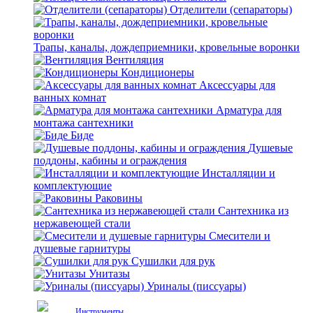
Отделители (сепараторы)
Трапы, каналы, дождеприемники, кровельные воронки
Вентиляция
Кондиционеры
Аксессуары для
ванных комнат
Арматура для
монтажа сантехники
Биде
Душевые
поддоны, кабины и ограждения
Инсталляции и
комплектующие
Раковины
Сантехника из
нержавеющей стали
Смесители и
душевые гарнитуры
Сушилки для рук
Унитазы
Уриналы (писсуары)
Инструменты