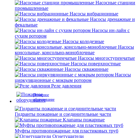
Насосные станции
промышленные
Насосы вибрационные
Насосы дренажные и
фекальные
Насосы ин-лайн с
сухим ротором
Насосы колодезные
Насосы
консольные, консольно-моноблочные
Насосы многоступенчатые
Насосы поверхностные
Насосы скважинные
Насосы
циркуляционные с мокрым ротором
Реле давления
Пожарное
оборудование
Гидранты пожарные и соединительные части
Клапаны пожарные
Муфты противопожарные для пластиковых труб
Огнетушители