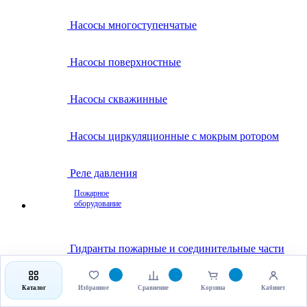
Насосы многоступенчатые
Насосы поверхностные
Насосы скважинные
Насосы циркуляционные с мокрым ротором
Реле давления
Пожарное
оборудование
Гидранты пожарные и соединительные части
Клапаны пожарные
Каталог
Избранное
Сравнение
Корзина
Кабинет