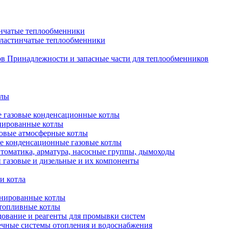
нчатые теплообменники
пластинчатые теплообменники
Принадлежности и запасные части для теплообменников
тлы
 газовые конденсационные котлы
нированные котлы
овые атмосферные котлы
е конденсационные газовые котлы
томатика, арматура, насосные группы, дымоходы
 газовые и дизельные и их компоненты
и котла
нированные котлы
топливные котлы
ование и реагенты для промывки систем
чные системы отопления и водоснабжения