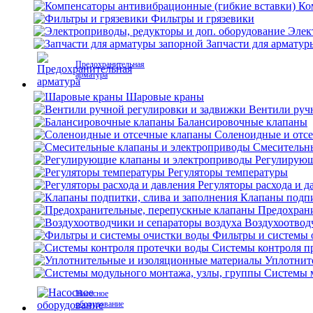
Ко
Фильтры и грязевики
Элек
Запчасти для арматур
Предохранительная
арматура
Шаровые краны
Вентили руч
Балансировочные клапаны
Соленоидные и отс
Смесительн
Регулирующ
Регуляторы температуры
Регуляторы расхода и д
Клапаны подпи
Предохран
Воздухоотвод
Фильтры и системы 
Системы контроля п
Уплотнит
Системы м
Насосное
оборудование