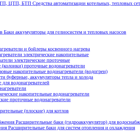
Средства автоматизации котельных, тепловых с
Баки аккумуляторы для гелиосистем и тепловых насосов
греватели и бойлеры косвенного нагрева
греватели электрические накопительные
атели электрические проточные
 (колонки) проточные водонагреватели
зовые накопительные водонагреватели (водогреи)
ти буферные, аккумуляторы тепла и холода
для водонагревателей
нагреватели
ические накопительные водонагреватели
ские проточные водонагреватели
рительные (плоские) для котлов
Расширительные баки (гидроаккумулятор) для водоснаб
Расширительные баки для систем отопления и охлаждения