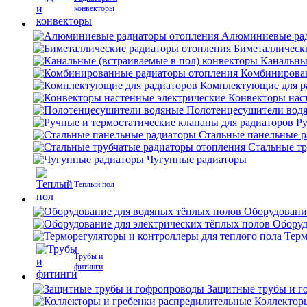
конвекторы
Алюминиевые рад
Биметаллическ
Канальны
Комбинирова
Комплектующие для р
Конвекторы нас
Полотенцесушители вод
Ру
Стальные панельные 
Стальные тр
Чугунные радиаторы
Теплый пол
Оборудовани
Оборуд
Терм
Трубы и
фитинги
Защитные трубы и г
Коллектор