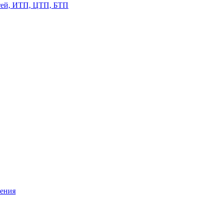
етей, ИТП, ЦТП, БТП
жения