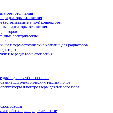
иаторы отопления
ие радиаторы отопления
е (встраиваемые в пол) конвекторы
нные радиаторы отопления
адиаторов
тенные электрические
яные
чные и термостатические клапаны для радиаторов
радиаторы
убчатые радиаторы отопления
е для водяных тёплых полов
ование для электрических тёплых полов
орегуляторы и контроллеры для теплого пола
офропроводы
ы и гребенки распредилительные