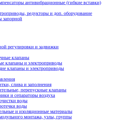
мпенсаторы антивибрационные (гибкие вставки)
троприводы, редукторы и доп. оборудование
ы запорной
ной регулировки и задвижки
ечные клапаны
ые клапаны и электроприводы
ие клапаны и электроприводы
авления
тки, слива и заполнения
ительные, перепускные клапаны
чики и сепараторы воздуха
очистки воды
ротечки воды
ельные и изоляционные материалы
одульного монтажа, узлы, группы