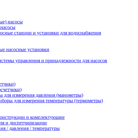
ые) насосы
 насосы
осные станции и установки для водоснабжения
ые насосные установки
стемы управления и принадлежности для насосов
етчики)
осчетчики)
 для измерения давления (манометры)
иборы для измерения температуры (термометры)
конструкции и комплектующие
ля и диспетчиризации
ня / давления / температуры