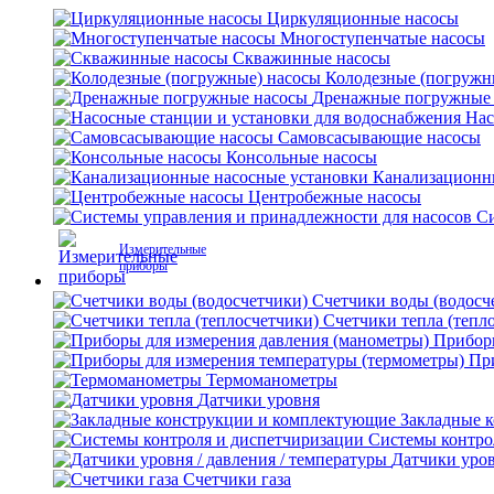
Циркуляционные насосы
Многоступенчатые насосы
Скважинные насосы
Колодезные (погружн
Дренажные погружные
Нас
Самовсасывающие насосы
Консольные насосы
Канализационн
Центробежные насосы
Си
Измерительные
приборы
Счетчики воды (водосч
Счетчики тепла (тепл
Приборы
Пр
Термоманометры
Датчики уровня
Закладные 
Системы контро
Датчики уров
Счетчики газа