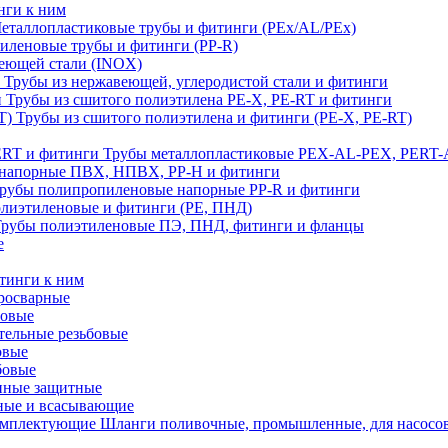
нги к ним
еталлопластиковые трубы и фитинги (PEx/AL/PEx)
иленовые трубы и фитинги (PP-R)
еющей стали (INOX)
Трубы из нержавеющей, углеродистой стали и фитинги
Трубы из сшитого полиэтилена PE-X, PE-RT и фитинги
Трубы из сшитого полиэтилена и фитинги (PE-X, PE-RT)
Трубы металлопластиковые PEX-AL-PEX, PERT-
напорные ПВХ, НПВХ, PP-H и фитинги
рубы полипропиленовые напорные PP-R и фитинги
лиэтиленовые и фитинги (PE, ПНД)
Трубы полиэтиленовые ПЭ, ПНД, фитинги и фланцы
е
тинги к ним
тросварные
бовые
тельные резьбовые
овые
бовые
нные защитные
ные и всасывающие
Шланги поливочные, промышленные, для насосо