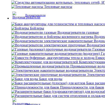
Тепловые насосы
Водонагреватели
Бойлеры
Водонагреватели газовые
Водона
Водона
Водонагрев
Газовые
Га
Емкос
Комплектующие 
Промышленные водо
Электр
Электриче
Баки для воды
Баки расши
Принадлежности для баков
Радиаторы и