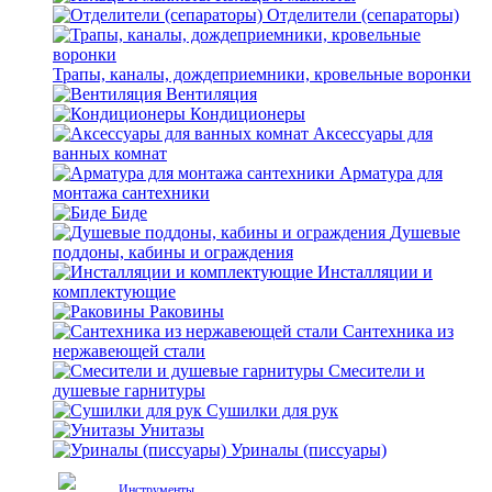
Отделители (сепараторы)
Трапы, каналы, дождеприемники, кровельные воронки
Вентиляция
Кондиционеры
Аксессуары для
ванных комнат
Арматура для
монтажа сантехники
Биде
Душевые
поддоны, кабины и ограждения
Инсталляции и
комплектующие
Раковины
Сантехника из
нержавеющей стали
Смесители и
душевые гарнитуры
Сушилки для рук
Унитазы
Уриналы (писсуары)
Инструменты