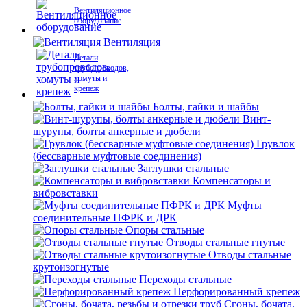
Вентиляционное
оборудование
Вентиляция
Детали
трубопроводов,
хомуты и
крепеж
Болты, гайки и шайбы
Винт-
шурупы, болты анкерные и дюбели
Грувлок
(бессварные муфтовые соединения)
Заглушки стальные
Компенсаторы и
вибровставки
Муфты
соединительные ПФРК и ДРК
Опоры стальные
Отводы стальные гнутые
Отводы стальные
крутоизогнутые
Переходы стальные
Перфорированный крепеж
Сгоны, бочата,