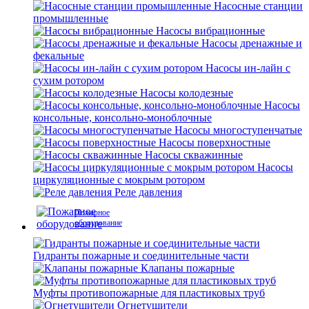
Насосные станции
промышленные
Насосы вибрационные
Насосы дренажные и
фекальные
Насосы ин-лайн с
сухим ротором
Насосы колодезные
Насосы
консольные, консольно-моноблочные
Насосы многоступенчатые
Насосы поверхностные
Насосы скважинные
Насосы
циркуляционные с мокрым ротором
Реле давления
Пожарное
оборудование
Гидранты пожарные и соединительные части
Клапаны пожарные
Муфты противопожарные для пластиковых труб
Огнетушители