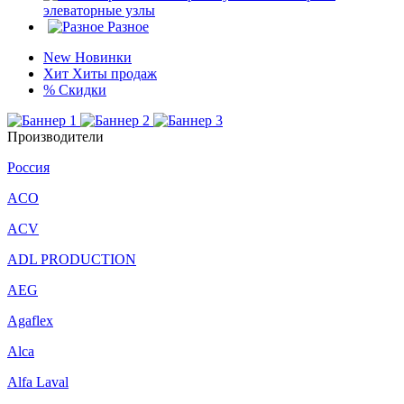
элеваторные узлы
Разное
New
Новинки
Хит
Хиты продаж
%
Скидки
Производители
Россия
ACO
ACV
ADL PRODUCTION
AEG
Agaflex
Alca
Alfa Laval