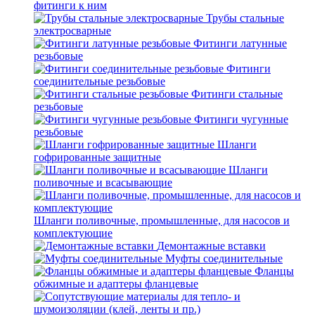
фитинги к ним
Трубы стальные
электросварные
Фитинги латунные
резьбовые
Фитинги
соединительные резьбовые
Фитинги стальные
резьбовые
Фитинги чугунные
резьбовые
Шланги
гофрированные защитные
Шланги
поливочные и всасывающие
Шланги поливочные, промышленные, для насосов и
комплектующие
Демонтажные вставки
Муфты соединительные
Фланцы
обжимные и адаптеры фланцевые