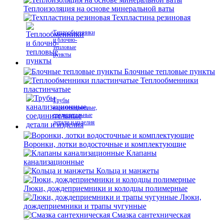
Теплоизоляция на основе минеральной ваты
Техпластина резиновая
Теплообменники
и блочно-
тепловые
пункты
Блочные тепловые пункты
Теплообменники
пластинчатые
Трубы
канализационные,
соединительные
детали и изделия
Воронки, лотки водосточные и комплектующие
Клапаны
канализационные
Кольца и манжеты
Люки, дождеприемники и колодцы полимерные
Люки,
дождеприемники и трапы чугунные
Смазка сантехническая