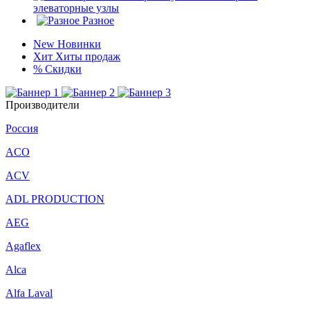
элеваторные узлы
Разное
New
Новинки
Хит
Хиты продаж
%
Скидки
Производители
Россия
ACO
ACV
ADL PRODUCTION
AEG
Agaflex
Alca
Alfa Laval