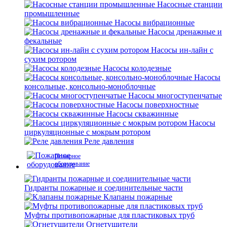
Насосные станции
промышленные
Насосы вибрационные
Насосы дренажные и
фекальные
Насосы ин-лайн с
сухим ротором
Насосы колодезные
Насосы
консольные, консольно-моноблочные
Насосы многоступенчатые
Насосы поверхностные
Насосы скважинные
Насосы
циркуляционные с мокрым ротором
Реле давления
Пожарное
оборудование
Гидранты пожарные и соединительные части
Клапаны пожарные
Муфты противопожарные для пластиковых труб
Огнетушители