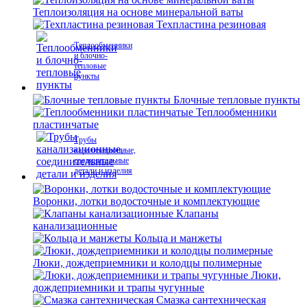
Теплоизоляция на основе минеральной ваты
Техпластина резиновая
Теплообменники
и блочно-
тепловые
пункты
Блочные тепловые пункты
Теплообменники
пластинчатые
Трубы
канализационные,
соединительные
детали и изделия
Воронки, лотки водосточные и комплектующие
Клапаны
канализационные
Кольца и манжеты
Люки, дождеприемники и колодцы полимерные
Люки,
дождеприемники и трапы чугунные
Смазка сантехническая