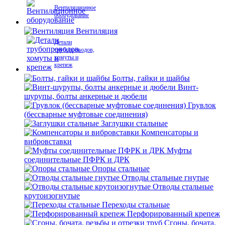
Вентиляционное
оборудование
Вентиляция
Детали
трубопроводов,
хомуты и
крепеж
Болты, гайки и шайбы
Винт-
шурупы, болты анкерные и дюбели
Грувлок
(бессварные муфтовые соединения)
Заглушки стальные
Компенсаторы и
вибровставки
Муфты
соединительные ПФРК и ДРК
Опоры стальные
Отводы стальные гнутые
Отводы стальные
крутоизогнутые
Переходы стальные
Перфорированный крепеж
Сгоны, бочата,