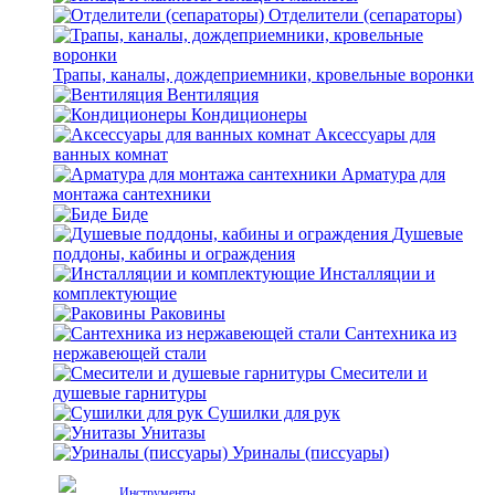
Отделители (сепараторы)
Трапы, каналы, дождеприемники, кровельные воронки
Вентиляция
Кондиционеры
Аксессуары для
ванных комнат
Арматура для
монтажа сантехники
Биде
Душевые
поддоны, кабины и ограждения
Инсталляции и
комплектующие
Раковины
Сантехника из
нержавеющей стали
Смесители и
душевые гарнитуры
Сушилки для рук
Унитазы
Уриналы (писсуары)
Инструменты