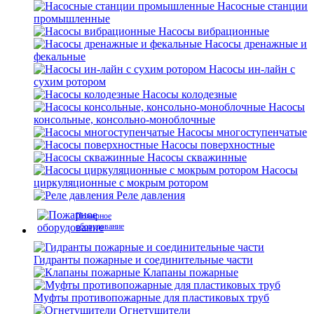
Насосные станции
промышленные
Насосы вибрационные
Насосы дренажные и
фекальные
Насосы ин-лайн с
сухим ротором
Насосы колодезные
Насосы
консольные, консольно-моноблочные
Насосы многоступенчатые
Насосы поверхностные
Насосы скважинные
Насосы
циркуляционные с мокрым ротором
Реле давления
Пожарное
оборудование
Гидранты пожарные и соединительные части
Клапаны пожарные
Муфты противопожарные для пластиковых труб
Огнетушители