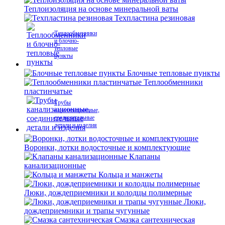
Теплоизоляция на основе минеральной ваты
Техпластина резиновая
Теплообменники
и блочно-
тепловые
пункты
Блочные тепловые пункты
Теплообменники
пластинчатые
Трубы
канализационные,
соединительные
детали и изделия
Воронки, лотки водосточные и комплектующие
Клапаны
канализационные
Кольца и манжеты
Люки, дождеприемники и колодцы полимерные
Люки,
дождеприемники и трапы чугунные
Смазка сантехническая