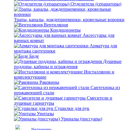
Отделители (сепараторы)
Трапы, каналы, дождеприемники, кровельные воронки
Вентиляция
Кондиционеры
Аксессуары для
ванных комнат
Арматура для
монтажа сантехники
Биде
Душевые
поддоны, кабины и ограждения
Инсталляции и
комплектующие
Раковины
Сантехника из
нержавеющей стали
Смесители и
душевые гарнитуры
Сушилки для рук
Унитазы
Уриналы (писсуары)
Инструменты