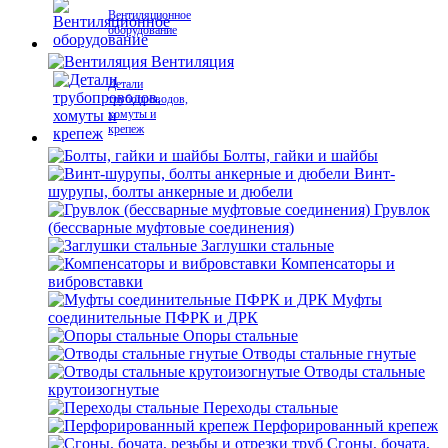
Вентиляционное
оборудование
Вентиляция
Детали
трубопроводов,
хомуты и
крепеж
Болты, гайки и шайбы
Винт-
шурупы, болты анкерные и дюбели
Грувлок
(бессварные муфтовые соединения)
Заглушки стальные
Компенсаторы и
вибровставки
Муфты
соединительные ПФРК и ДРК
Опоры стальные
Отводы стальные гнутые
Отводы стальные
крутоизогнутые
Переходы стальные
Перфорированный крепеж
Сгоны, бочата,