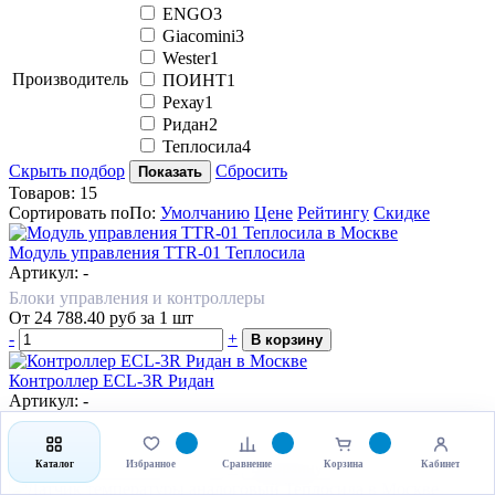
ENGO
3
Giacomini
3
Wester
1
Производитель
ПОИНТ
1
Рехау
1
Ридан
2
Теплосила
4
Скрыть подбор
Сбросить
Показать
Товаров:
15
Сортировать по
По
:
Умолчанию
Цене
Рейтингу
Скидке
Модуль управления TTR-01 Теплосила
Артикул: -
Блоки управления и контроллеры
От
24 788.40
руб
за 1 шт
-
+
В корзину
Контроллер ECL-3R Ридан
Артикул: -
Блоки управления и контроллеры
128 206.14
руб
за 1 шт
-
+
Каталог
Избранное
Сравнение
Корзина
Кабинет
В корзину