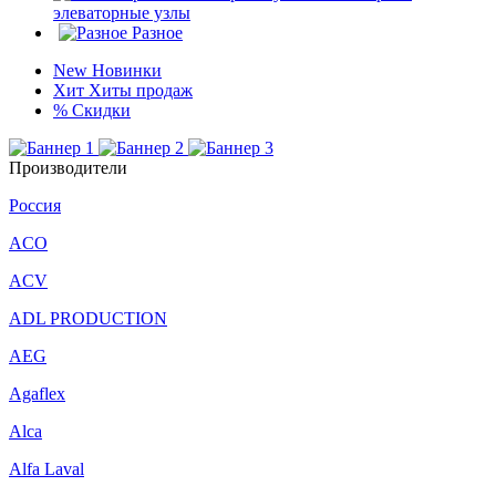
элеваторные узлы
Разное
New
Новинки
Хит
Хиты продаж
%
Скидки
Производители
Россия
ACO
ACV
ADL PRODUCTION
AEG
Agaflex
Alca
Alfa Laval