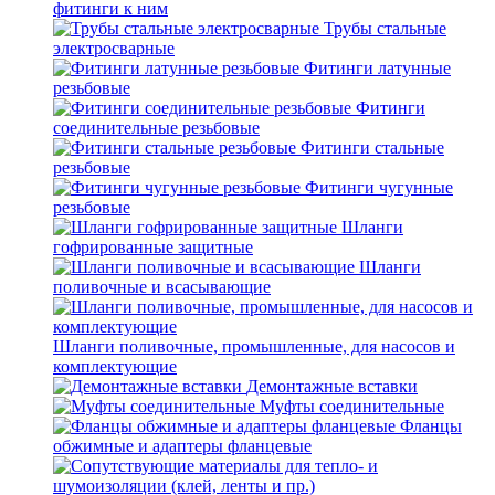
фитинги к ним
Трубы стальные
электросварные
Фитинги латунные
резьбовые
Фитинги
соединительные резьбовые
Фитинги стальные
резьбовые
Фитинги чугунные
резьбовые
Шланги
гофрированные защитные
Шланги
поливочные и всасывающие
Шланги поливочные, промышленные, для насосов и
комплектующие
Демонтажные вставки
Муфты соединительные
Фланцы
обжимные и адаптеры фланцевые