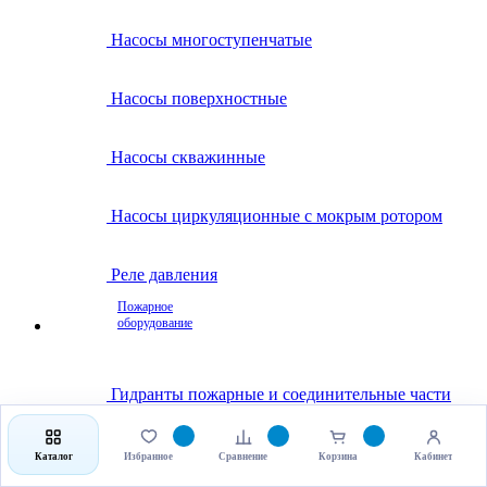
Насосы многоступенчатые
Насосы поверхностные
Насосы скважинные
Насосы циркуляционные с мокрым ротором
Реле давления
Пожарное
оборудование
Гидранты пожарные и соединительные части
Клапаны пожарные
Каталог
Избранное
Сравнение
Корзина
Кабинет