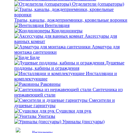
Отделители (сепараторы)
Трапы, каналы, дождеприемники, кровельные воронки
Вентиляция
Кондиционеры
Аксессуары для
ванных комнат
Арматура для
монтажа сантехники
Биде
Душевые
поддоны, кабины и ограждения
Инсталляции и
комплектующие
Раковины
Сантехника из
нержавеющей стали
Смесители и
душевые гарнитуры
Сушилки для рук
Унитазы
Уриналы (писсуары)
Инструменты