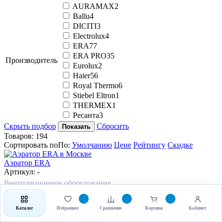
AURAMAX
2
Ballu
4
DICITI
3
Electrolux
4
ERA
77
ERA PRO
35
Производитель
Eurolux
2
Haier
56
Royal Thermo
6
Stiebel Eltron
1
THERMEX
1
Ресанта
3
Скрыть подбор
Сбросить
Показать
Товаров:
194
Сортировать по
По
:
Умолчанию
Цене
Рейтингу
Скидке
Аэратор ERA
Артикул: -
Вентиляционное оборудование
10 816.76
руб
за 1 шт
-
+
В корзину
Каталог
Избранное
Сравнение
Корзина
Кабинет
Тройник Т-образный ТПП ERA