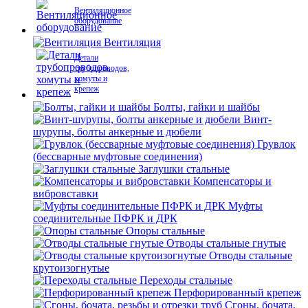
Вентиляционное
оборудование
Вентиляция
Детали
трубопроводов,
хомуты и
крепеж
Болты, гайки и шайбы
Винт-
шурупы, болты анкерные и дюбели
Грувлок
(бессварные муфтовые соединения)
Заглушки стальные
Компенсаторы и
вибровставки
Муфты
соединительные ПФРК и ДРК
Опоры стальные
Отводы стальные гнутые
Отводы стальные
крутоизогнутые
Переходы стальные
Перфорированный крепеж
Сгоны, бочата,