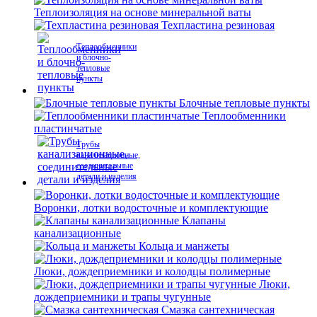
Теплоизоляция на основе минеральной ваты
Техпластина резиновая
Теплообменники
и блочно-
тепловые
пункты
Блочные тепловые пункты
Теплообменники
пластинчатые
Трубы
канализационные,
соединительные
детали и изделия
Воронки, лотки водосточные и комплектующие
Клапаны
канализационные
Кольца и манжеты
Люки, дождеприемники и колодцы полимерные
Люки,
дождеприемники и трапы чугунные
Смазка сантехническая