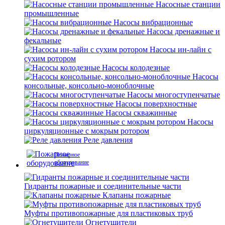
Насосные станции
промышленные
Насосы вибрационные
Насосы дренажные и
фекальные
Насосы ин-лайн с
сухим ротором
Насосы колодезные
Насосы
консольные, консольно-моноблочные
Насосы многоступенчатые
Насосы поверхностные
Насосы скважинные
Насосы
циркуляционные с мокрым ротором
Реле давления
Пожарное
оборудование
Гидранты пожарные и соединительные части
Клапаны пожарные
Муфты противопожарные для пластиковых труб
Огнетушители