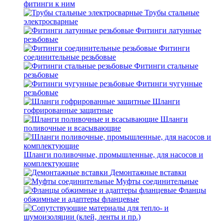
фитинги к ним
Трубы стальные
электросварные
Фитинги латунные
резьбовые
Фитинги
соединительные резьбовые
Фитинги стальные
резьбовые
Фитинги чугунные
резьбовые
Шланги
гофрированные защитные
Шланги
поливочные и всасывающие
Шланги поливочные, промышленные, для насосов и
комплектующие
Демонтажные вставки
Муфты соединительные
Фланцы
обжимные и адаптеры фланцевые