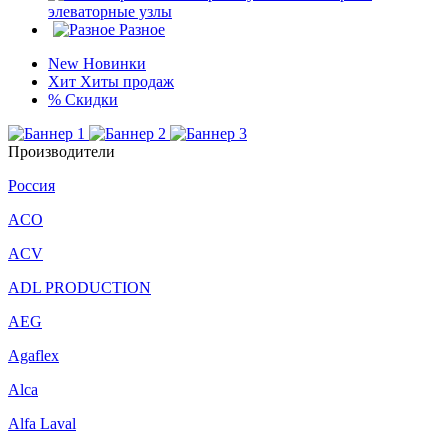
элеваторные узлы
Разное
New
Новинки
Хит
Хиты продаж
%
Скидки
Производители
Россия
ACO
ACV
ADL PRODUCTION
AEG
Agaflex
Alca
Alfa Laval