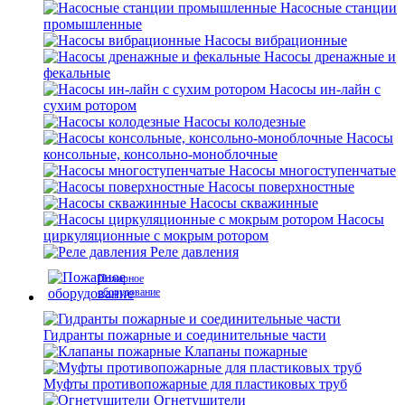
Насосные станции
промышленные
Насосы вибрационные
Насосы дренажные и
фекальные
Насосы ин-лайн с
сухим ротором
Насосы колодезные
Насосы
консольные, консольно-моноблочные
Насосы многоступенчатые
Насосы поверхностные
Насосы скважинные
Насосы
циркуляционные с мокрым ротором
Реле давления
Пожарное
оборудование
Гидранты пожарные и соединительные части
Клапаны пожарные
Муфты противопожарные для пластиковых труб
Огнетушители