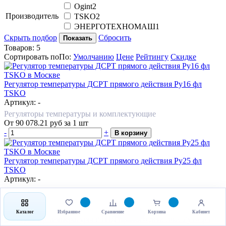
Ogint
2
Производитель
TSKO
2
ЭНЕРГОТЕХНОМАШ
1
Скрыть подбор
Сбросить
Показать
Товаров:
5
Сортировать по
По
:
Умолчанию
Цене
Рейтингу
Скидке
Регулятор температуры ДСРТ прямого действия Ру16 фл
TSKO
Артикул: -
Регуляторы температуры и комплектующие
От
90 078.21
руб
за 1 шт
-
+
В корзину
Регулятор температуры ДСРТ прямого действия Ру25 фл
TSKO
Артикул: -
Регуляторы температуры и комплектующие
От
101 126.40
руб
за 1 шт
-
+
В корзину
Каталог
Избранное
Сравнение
Корзина
Кабинет