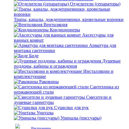
Отделители (сепараторы)
Трапы, каналы, дождеприемники, кровельные воронки
Вентиляция
Кондиционеры
Аксессуары для
ванных комнат
Арматура для
монтажа сантехники
Биде
Душевые
поддоны, кабины и ограждения
Инсталляции и
комплектующие
Раковины
Сантехника из
нержавеющей стали
Смесители и
душевые гарнитуры
Сушилки для рук
Унитазы
Уриналы (писсуары)
Инструменты