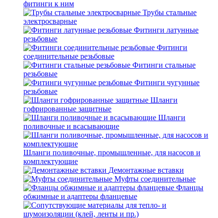
фитинги к ним
Трубы стальные
электросварные
Фитинги латунные
резьбовые
Фитинги
соединительные резьбовые
Фитинги стальные
резьбовые
Фитинги чугунные
резьбовые
Шланги
гофрированные защитные
Шланги
поливочные и всасывающие
Шланги поливочные, промышленные, для насосов и
комплектующие
Демонтажные вставки
Муфты соединительные
Фланцы
обжимные и адаптеры фланцевые