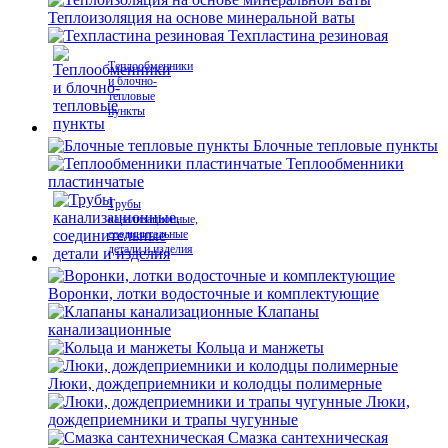
Теплоизоляция на основе минеральной ваты
Техпластина резиновая
Теплообменники
и блочно-
тепловые
пункты
Блочные тепловые пункты
Теплообменники
пластинчатые
Трубы
канализационные,
соединительные
детали и изделия
Воронки, лотки водосточные и комплектующие
Клапаны
канализационные
Кольца и манжеты
Люки, дождеприемники и колодцы полимерные
Люки,
дождеприемники и трапы чугунные
Смазка сантехническая