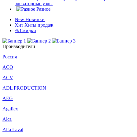
элеваторные узлы
Разное
New
Новинки
Хит
Хиты продаж
%
Скидки
Производители
Россия
ACO
ACV
ADL PRODUCTION
AEG
Agaflex
Alca
Alfa Laval