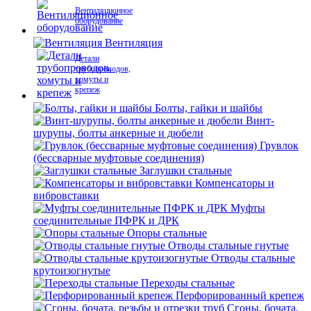
Вентиляционное
оборудование
Вентиляция
Детали
трубопроводов,
хомуты и
крепеж
Болты, гайки и шайбы
Винт-
шурупы, болты анкерные и дюбели
Грувлок
(бессварные муфтовые соединения)
Заглушки стальные
Компенсаторы и
вибровставки
Муфты
соединительные ПФРК и ДРК
Опоры стальные
Отводы стальные гнутые
Отводы стальные
крутоизогнутые
Переходы стальные
Перфорированный крепеж
Сгоны, бочата,