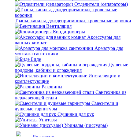
Отделители (сепараторы)
Трапы, каналы, дождеприемники, кровельные воронки
Вентиляция
Кондиционеры
Аксессуары для
ванных комнат
Арматура для
монтажа сантехники
Биде
Душевые
поддоны, кабины и ограждения
Инсталляции и
комплектующие
Раковины
Сантехника из
нержавеющей стали
Смесители и
душевые гарнитуры
Сушилки для рук
Унитазы
Уриналы (писсуары)
Инструменты