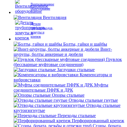
Вентиляционное
оборудование
Вентиляция
Детали
трубопроводов,
хомуты и
крепеж
Болты, гайки и шайбы
Винт-
шурупы, болты анкерные и дюбели
Грувлок
(бессварные муфтовые соединения)
Заглушки стальные
Компенсаторы и
вибровставки
Муфты
соединительные ПФРК и ДРК
Опоры стальные
Отводы стальные гнутые
Отводы стальные
крутоизогнутые
Переходы стальные
Перфорированный крепеж
Сгоны, бочата,