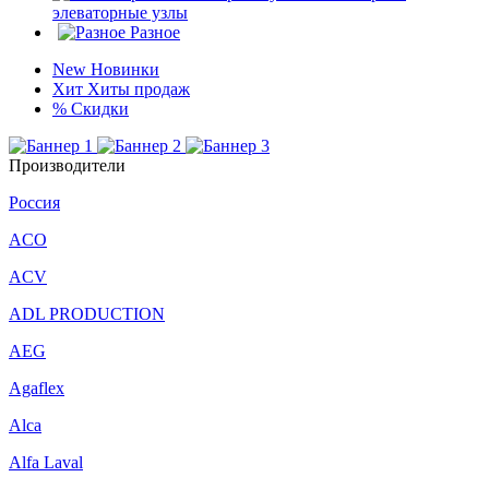
элеваторные узлы
Разное
New
Новинки
Хит
Хиты продаж
%
Скидки
Производители
Россия
ACO
ACV
ADL PRODUCTION
AEG
Agaflex
Alca
Alfa Laval