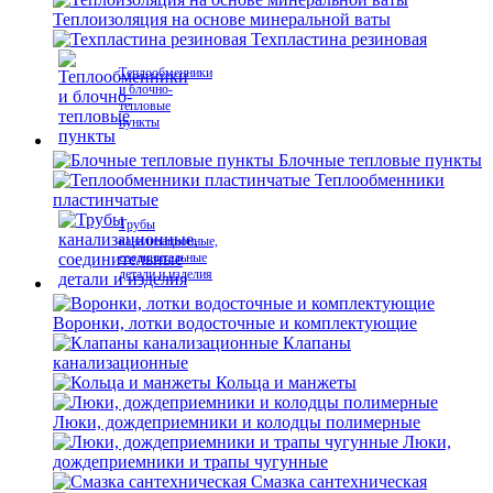
Теплоизоляция на основе минеральной ваты
Техпластина резиновая
Теплообменники
и блочно-
тепловые
пункты
Блочные тепловые пункты
Теплообменники
пластинчатые
Трубы
канализационные,
соединительные
детали и изделия
Воронки, лотки водосточные и комплектующие
Клапаны
канализационные
Кольца и манжеты
Люки, дождеприемники и колодцы полимерные
Люки,
дождеприемники и трапы чугунные
Смазка сантехническая