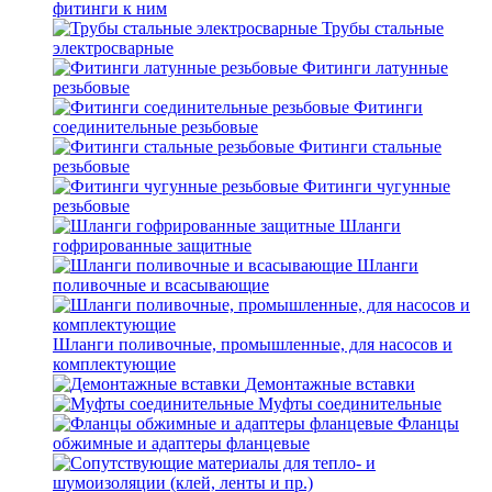
фитинги к ним
Трубы стальные
электросварные
Фитинги латунные
резьбовые
Фитинги
соединительные резьбовые
Фитинги стальные
резьбовые
Фитинги чугунные
резьбовые
Шланги
гофрированные защитные
Шланги
поливочные и всасывающие
Шланги поливочные, промышленные, для насосов и
комплектующие
Демонтажные вставки
Муфты соединительные
Фланцы
обжимные и адаптеры фланцевые