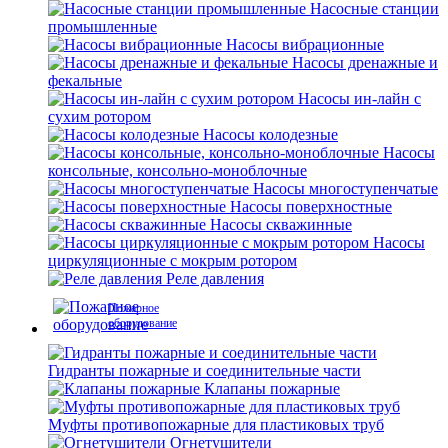
Насосные станции
промышленные
Насосы вибрационные
Насосы дренажные и
фекальные
Насосы ин-лайн с
сухим ротором
Насосы колодезные
Насосы
консольные, консольно-моноблочные
Насосы многоступенчатые
Насосы поверхностные
Насосы скважинные
Насосы
циркуляционные с мокрым ротором
Реле давления
Пожарное
оборудование
Гидранты пожарные и соединительные части
Клапаны пожарные
Муфты противопожарные для пластиковых труб
Огнетушители