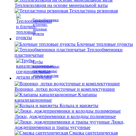
Теплоизоляция на основе минеральной ваты
Техпластина резиновая
Теплообменники
и блочно-
тепловые
пункты
Блочные тепловые пункты
Теплообменники
пластинчатые
Трубы
канализационные,
соединительные
детали и изделия
Воронки, лотки водосточные и комплектующие
Клапаны
канализационные
Кольца и манжеты
Люки, дождеприемники и колодцы полимерные
Люки,
дождеприемники и трапы чугунные
Смазка сантехническая