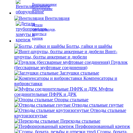
Вентиляционное
оборудование
Вентиляция
Детали
трубопроводов,
хомуты и
крепеж
Болты, гайки и шайбы
Винт-
шурупы, болты анкерные и дюбели
Грувлок
(бессварные муфтовые соединения)
Заглушки стальные
Компенсаторы и
вибровставки
Муфты
соединительные ПФРК и ДРК
Опоры стальные
Отводы стальные гнутые
Отводы стальные
крутоизогнутые
Переходы стальные
Перфорированный крепеж
Сгоны, бочата,