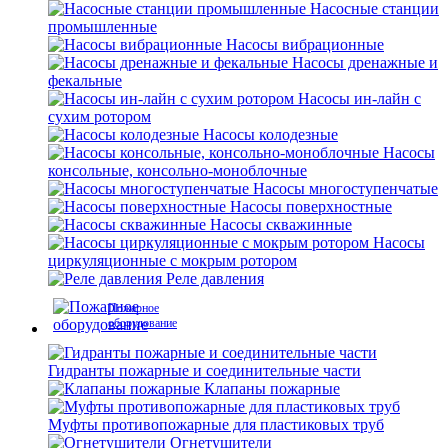
Насосные станции
промышленные
Насосы вибрационные
Насосы дренажные и
фекальные
Насосы ин-лайн с
сухим ротором
Насосы колодезные
Насосы
консольные, консольно-моноблочные
Насосы многоступенчатые
Насосы поверхностные
Насосы скважинные
Насосы
циркуляционные с мокрым ротором
Реле давления
Пожарное
оборудование
Гидранты пожарные и соединительные части
Клапаны пожарные
Муфты противопожарные для пластиковых труб
Огнетушители