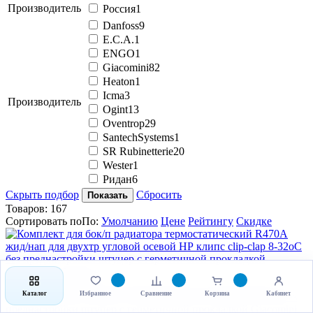
Производитель
Россия
1
Danfoss
9
E.C.A.
1
ENGO
1
Giacomini
82
Heaton
1
Icma
3
Производитель
Ogint
13
Oventrop
29
SantechSystems
1
SR Rubinetterie
20
Wester
1
Ридан
6
Скрыть подбор
Сбросить
Показать
Товаров:
167
Сортировать по
По
:
Умолчанию
Цене
Рейтингу
Скидке
Комплект для бок/п радиатора термостатический R470A жид/
Каталог
Избранное
Сравнение
Корзина
Кабинет
нап для двухтр угловой осевой НР клипс clip-clap 8-32oC без
преднастройки штуцер с герметичной прокладкой Giacomini