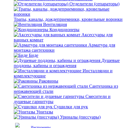
Отделители (сепараторы)
Трапы, каналы, дождеприемники, кровельные воронки
Вентиляция
Кондиционеры
Аксессуары для
ванных комнат
Арматура для
монтажа сантехники
Биде
Душевые
поддоны, кабины и ограждения
Инсталляции и
комплектующие
Раковины
Сантехника из
нержавеющей стали
Смесители и
душевые гарнитуры
Сушилки для рук
Унитазы
Уриналы (писсуары)
Инструменты