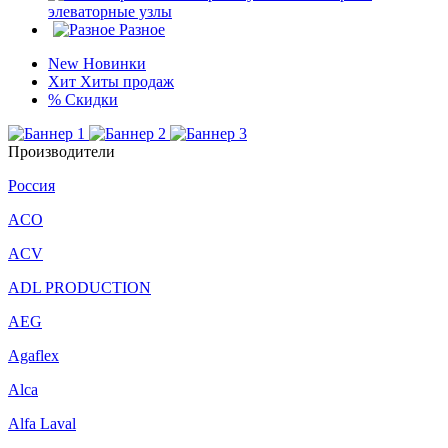
элеваторные узлы
Разное
New
Новинки
Хит
Хиты продаж
%
Скидки
Производители
Россия
ACO
ACV
ADL PRODUCTION
AEG
Agaflex
Alca
Alfa Laval