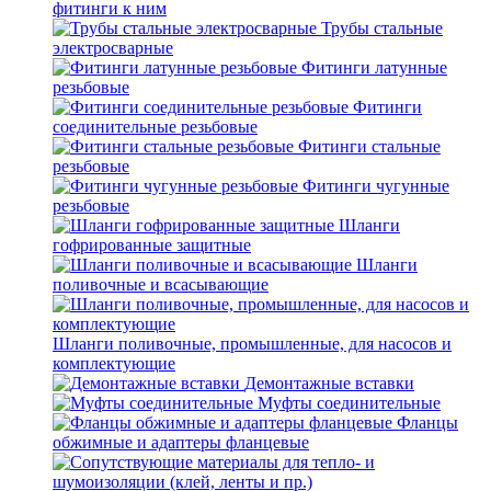
фитинги к ним
Трубы стальные
электросварные
Фитинги латунные
резьбовые
Фитинги
соединительные резьбовые
Фитинги стальные
резьбовые
Фитинги чугунные
резьбовые
Шланги
гофрированные защитные
Шланги
поливочные и всасывающие
Шланги поливочные, промышленные, для насосов и
комплектующие
Демонтажные вставки
Муфты соединительные
Фланцы
обжимные и адаптеры фланцевые