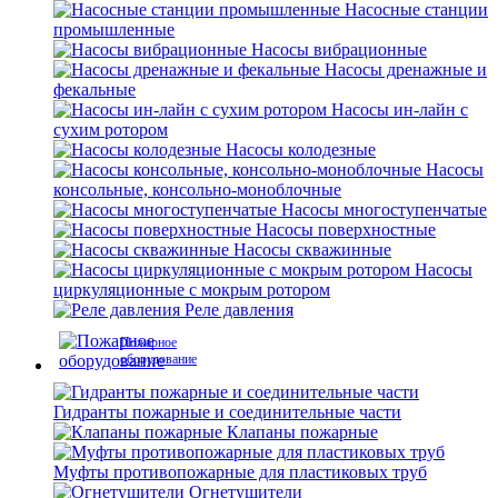
Насосные станции
промышленные
Насосы вибрационные
Насосы дренажные и
фекальные
Насосы ин-лайн с
сухим ротором
Насосы колодезные
Насосы
консольные, консольно-моноблочные
Насосы многоступенчатые
Насосы поверхностные
Насосы скважинные
Насосы
циркуляционные с мокрым ротором
Реле давления
Пожарное
оборудование
Гидранты пожарные и соединительные части
Клапаны пожарные
Муфты противопожарные для пластиковых труб
Огнетушители