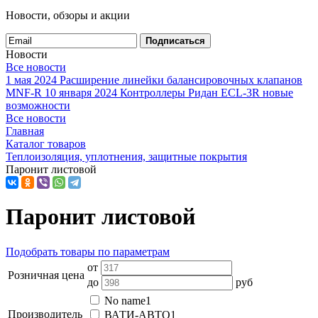
Новости, обзоры и акции
Подписаться
Новости
Все новости
1 мая 2024
Расширение линейки балансировочных клапанов
MNF-R
10 января 2024
Контроллеры Ридан ECL-3R новые
возможности
Все новости
Главная
Каталог товаров
Теплоизоляция, уплотнения, защитные покрытия
Паронит листовой
Паронит листовой
Подобрать товары по параметрам
от
Розничная цена
до
руб
No name
1
Производитель
ВАТИ-АВТО
1