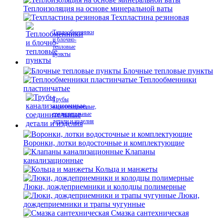
Теплоизоляция на основе минеральной ваты
Техпластина резиновая
Теплообменники
и блочно-
тепловые
пункты
Блочные тепловые пункты
Теплообменники
пластинчатые
Трубы
канализационные,
соединительные
детали и изделия
Воронки, лотки водосточные и комплектующие
Клапаны
канализационные
Кольца и манжеты
Люки, дождеприемники и колодцы полимерные
Люки,
дождеприемники и трапы чугунные
Смазка сантехническая