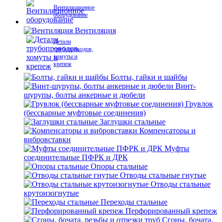
Вентиляционное
оборудование
Вентиляция
Детали
трубопроводов,
хомуты и
крепеж
Болты, гайки и шайбы
Винт-
шурупы, болты анкерные и дюбели
Грувлок
(бессварные муфтовые соединения)
Заглушки стальные
Компенсаторы и
вибровставки
Муфты
соединительные ПФРК и ДРК
Опоры стальные
Отводы стальные гнутые
Отводы стальные
крутоизогнутые
Переходы стальные
Перфорированный крепеж
Сгоны, бочата,