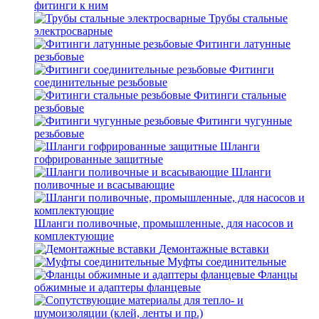
фитинги к ним
Трубы стальные
электросварные
Фитинги латунные
резьбовые
Фитинги
соединительные резьбовые
Фитинги стальные
резьбовые
Фитинги чугунные
резьбовые
Шланги
гофрированные защитные
Шланги
поливочные и всасывающие
Шланги поливочные, промышленные, для насосов и
комплектующие
Демонтажные вставки
Муфты соединительные
Фланцы
обжимные и адаптеры фланцевые