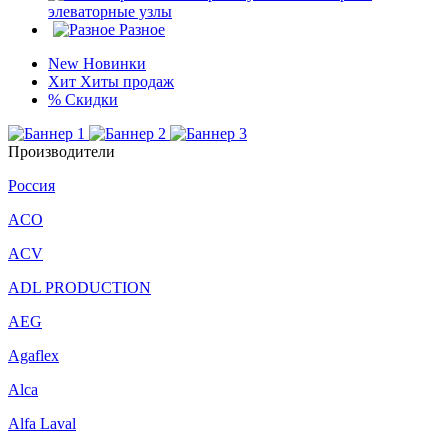
элеваторные узлы
Разное
New
Новинки
Хит
Хиты продаж
%
Скидки
Производители
Россия
ACO
ACV
ADL PRODUCTION
AEG
Agaflex
Alca
Alfa Laval