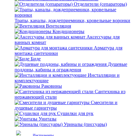
Отделители (сепараторы)
Трапы, каналы, дождеприемники, кровельные воронки
Вентиляция
Кондиционеры
Аксессуары для
ванных комнат
Арматура для
монтажа сантехники
Биде
Душевые
поддоны, кабины и ограждения
Инсталляции и
комплектующие
Раковины
Сантехника из
нержавеющей стали
Смесители и
душевые гарнитуры
Сушилки для рук
Унитазы
Уриналы (писсуары)
Инструменты