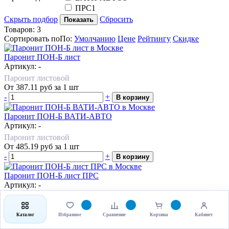
ПРС
1
Скрыть подбор
Сбросить
Показать
Товаров:
3
Сортировать по
По
:
Умолчанию
Цене
Рейтингу
Скидке
Паронит ПОН-Б лист
Артикул: -
Паронит листовой
От
387.11
руб
за 1 шт
-
+
В корзину
Паронит ПОН-Б ВАТИ-АВТО
Артикул: -
Паронит листовой
От
485.19
руб
за 1 шт
-
+
В корзину
Паронит ПОН-Б лист ПРС
Артикул: -
Паронит листовой
От
352.90
руб
за 1 шт
-
+
В корзину
Каталог
Избранное
Сравнение
Корзина
Кабинет
Показать ещё