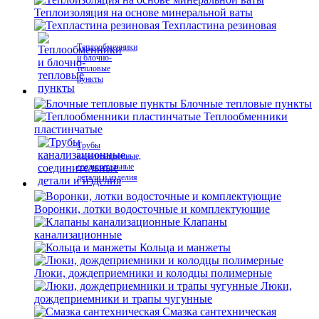
Теплоизоляция на основе минеральной ваты
Техпластина резиновая
Теплообменники
и блочно-
тепловые
пункты
Блочные тепловые пункты
Теплообменники
пластинчатые
Трубы
канализационные,
соединительные
детали и изделия
Воронки, лотки водосточные и комплектующие
Клапаны
канализационные
Кольца и манжеты
Люки, дождеприемники и колодцы полимерные
Люки,
дождеприемники и трапы чугунные
Смазка сантехническая