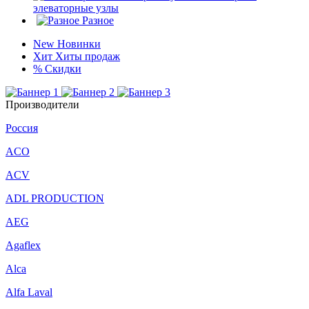
элеваторные узлы
Разное
New
Новинки
Хит
Хиты продаж
%
Скидки
Производители
Россия
ACO
ACV
ADL PRODUCTION
AEG
Agaflex
Alca
Alfa Laval