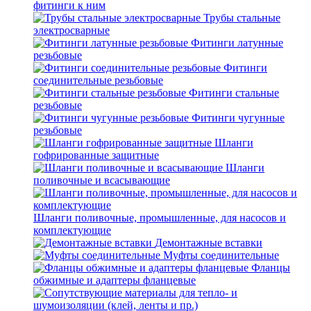
фитинги к ним
Трубы стальные
электросварные
Фитинги латунные
резьбовые
Фитинги
соединительные резьбовые
Фитинги стальные
резьбовые
Фитинги чугунные
резьбовые
Шланги
гофрированные защитные
Шланги
поливочные и всасывающие
Шланги поливочные, промышленные, для насосов и
комплектующие
Демонтажные вставки
Муфты соединительные
Фланцы
обжимные и адаптеры фланцевые