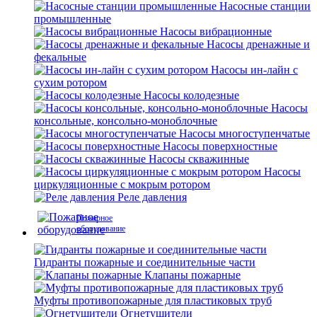
Насосные станции
промышленные
Насосы вибрационные
Насосы дренажные и
фекальные
Насосы ин-лайн с
сухим ротором
Насосы колодезные
Насосы
консольные, консольно-моноблочные
Насосы многоступенчатые
Насосы поверхностные
Насосы скважинные
Насосы
циркуляционные с мокрым ротором
Реле давления
Пожарное
оборудование
Гидранты пожарные и соединительные части
Клапаны пожарные
Муфты противопожарные для пластиковых труб
Огнетушители