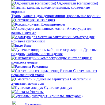
Отделители (сепараторы)
Трапы, каналы, дождеприемники, кровельные воронки
Вентиляция
Кондиционеры
Аксессуары для
ванных комнат
Арматура для
монтажа сантехники
Биде
Душевые
поддоны, кабины и ограждения
Инсталляции и
комплектующие
Раковины
Сантехника из
нержавеющей стали
Смесители и
душевые гарнитуры
Сушилки для рук
Унитазы
Уриналы (писсуары)
Инструменты