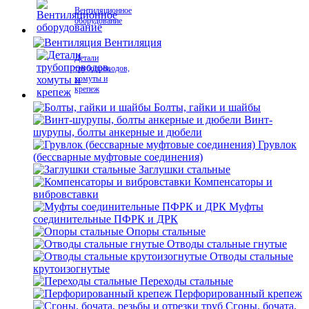
Вентиляционное
оборудование
Вентиляция
Детали
трубопроводов,
хомуты и
крепеж
Болты, гайки и шайбы
Винт-
шурупы, болты анкерные и дюбели
Грувлок
(бессварные муфтовые соединения)
Заглушки стальные
Компенсаторы и
вибровставки
Муфты
соединительные ПФРК и ДРК
Опоры стальные
Отводы стальные гнутые
Отводы стальные
крутоизогнутые
Переходы стальные
Перфорированный крепеж
Сгоны, бочата,