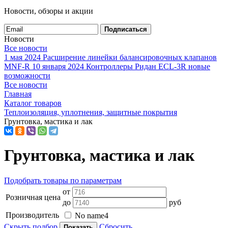
Новости, обзоры и акции
Подписаться
Новости
Все новости
1 мая 2024
Расширение линейки балансировочных клапанов
MNF-R
10 января 2024
Контроллеры Ридан ECL-3R новые
возможности
Все новости
Главная
Каталог товаров
Теплоизоляция, уплотнения, защитные покрытия
Грунтовка, мастика и лак
Грунтовка, мастика и лак
Подобрать товары по параметрам
от
Розничная цена
до
руб
Производитель
No name
4
Скрыть подбор
Сбросить
Показать