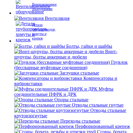
Вентиляционное
оборудование
Вентиляция
Детали
трубопроводов,
хомуты и
крепеж
Болты, гайки и шайбы
Винт-
шурупы, болты анкерные и дюбели
Грувлок
(бессварные муфтовые соединения)
Заглушки стальные
Компенсаторы и
вибровставки
Муфты
соединительные ПФРК и ДРК
Опоры стальные
Отводы стальные гнутые
Отводы стальные
крутоизогнутые
Переходы стальные
Перфорированный крепеж
Сгоны, бочата,