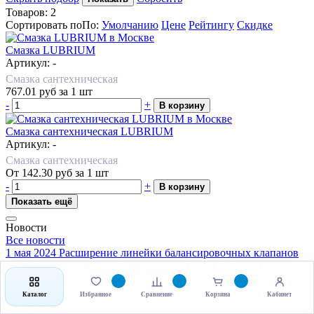
Товаров:
2
Сортировать по
По
:
Умолчанию
Цене
Рейтингу
Скидке
Смазка LUBRIUM
Артикул: -
Смазка сантехническая
767.01
руб
за 1 шт
-
+
В корзину
Смазка сантехническая LUBRIUM
Артикул: -
Смазка сантехническая
От
142.30
руб
за 1 шт
-
+
В корзину
Показать ещё
Новости
Все новости
1 мая 2024
Расширение линейки балансировочных клапанов
MNF-R
10 января 2024
Контроллеры Ридан ECL-3R новые
возможности
2 ноября 2023
Новинка завода LD Pride
Все новости
Каталог
Избранное
Сравнение
Корзина
Кабинет
Обзоры и советы