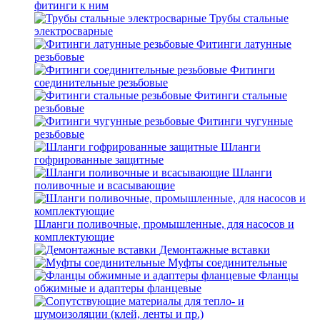
фитинги к ним
Трубы стальные
электросварные
Фитинги латунные
резьбовые
Фитинги
соединительные резьбовые
Фитинги стальные
резьбовые
Фитинги чугунные
резьбовые
Шланги
гофрированные защитные
Шланги
поливочные и всасывающие
Шланги поливочные, промышленные, для насосов и
комплектующие
Демонтажные вставки
Муфты соединительные
Фланцы
обжимные и адаптеры фланцевые