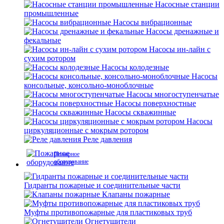
Насосные станции
промышленные
Насосы вибрационные
Насосы дренажные и
фекальные
Насосы ин-лайн с
сухим ротором
Насосы колодезные
Насосы
консольные, консольно-моноблочные
Насосы многоступенчатые
Насосы поверхностные
Насосы скважинные
Насосы
циркуляционные с мокрым ротором
Реле давления
Пожарное
оборудование
Гидранты пожарные и соединительные части
Клапаны пожарные
Муфты противопожарные для пластиковых труб
Огнетушители