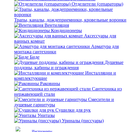
Отделители (сепараторы)
Трапы, каналы, дождеприемники, кровельные воронки
Вентиляция
Кондиционеры
Аксессуары для
ванных комнат
Арматура для
монтажа сантехники
Биде
Душевые
поддоны, кабины и ограждения
Инсталляции и
комплектующие
Раковины
Сантехника из
нержавеющей стали
Смесители и
душевые гарнитуры
Сушилки для рук
Унитазы
Уриналы (писсуары)
Инструменты