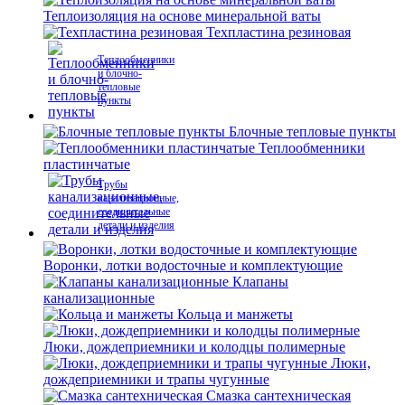
Теплоизоляция на основе минеральной ваты
Техпластина резиновая
Теплообменники
и блочно-
тепловые
пункты
Блочные тепловые пункты
Теплообменники
пластинчатые
Трубы
канализационные,
соединительные
детали и изделия
Воронки, лотки водосточные и комплектующие
Клапаны
канализационные
Кольца и манжеты
Люки, дождеприемники и колодцы полимерные
Люки,
дождеприемники и трапы чугунные
Смазка сантехническая