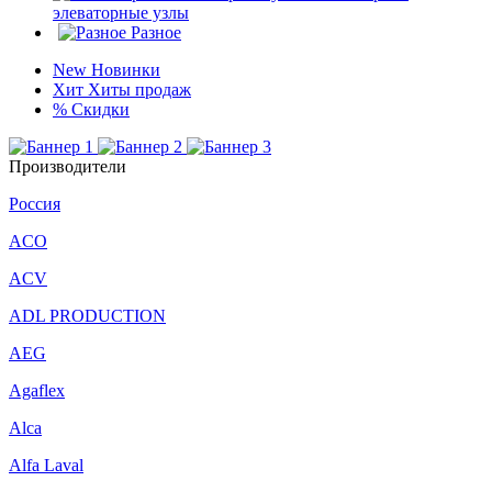
элеваторные узлы
Разное
New
Новинки
Хит
Хиты продаж
%
Скидки
Производители
Россия
ACO
ACV
ADL PRODUCTION
AEG
Agaflex
Alca
Alfa Laval