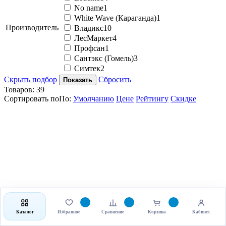
No name
1
White Wave (Караганда)
1
Производитель
Владикс
10
ЛесМаркет
4
Профсан
1
Сантэкс (Гомель)
3
Симтек
2
Скрыть подбор
Сбросить
Показать
Товаров:
39
Сортировать по
По
:
Умолчанию
Цене
Рейтингу
Скидке
Мойка врезная Матовая 510х510 сталь нержавеющая Ledeme
Артикул: -
Каталог
Избранное
Сравнение
Корзина
Кабинет
Мойки и подстолья