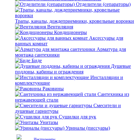
Отделители (сепараторы)
Трапы, каналы, дождеприемники, кровельные воронки
Вентиляция
Кондиционеры
Аксессуары для
ванных комнат
Арматура для
монтажа сантехники
Биде
Душевые
поддоны, кабины и ограждения
Инсталляции и
комплектующие
Раковины
Сантехника из
нержавеющей стали
Смесители и
душевые гарнитуры
Сушилки для рук
Унитазы
Уриналы (писсуары)
Инструменты