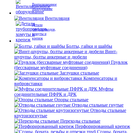
Вентиляционное
оборудование
Вентиляция
Детали
трубопроводов,
хомуты и
крепеж
Болты, гайки и шайбы
Винт-
шурупы, болты анкерные и дюбели
Грувлок
(бессварные муфтовые соединения)
Заглушки стальные
Компенсаторы и
вибровставки
Муфты
соединительные ПФРК и ДРК
Опоры стальные
Отводы стальные гнутые
Отводы стальные
крутоизогнутые
Переходы стальные
Перфорированный крепеж
Сгоны, бочата,