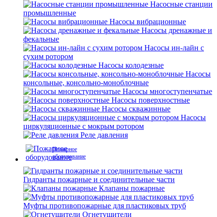
Насосные станции
промышленные
Насосы вибрационные
Насосы дренажные и
фекальные
Насосы ин-лайн с
сухим ротором
Насосы колодезные
Насосы
консольные, консольно-моноблочные
Насосы многоступенчатые
Насосы поверхностные
Насосы скважинные
Насосы
циркуляционные с мокрым ротором
Реле давления
Пожарное
оборудование
Гидранты пожарные и соединительные части
Клапаны пожарные
Муфты противопожарные для пластиковых труб
Огнетушители