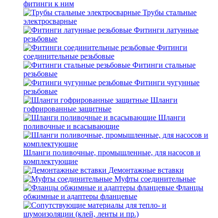
фитинги к ним
Трубы стальные
электросварные
Фитинги латунные
резьбовые
Фитинги
соединительные резьбовые
Фитинги стальные
резьбовые
Фитинги чугунные
резьбовые
Шланги
гофрированные защитные
Шланги
поливочные и всасывающие
Шланги поливочные, промышленные, для насосов и
комплектующие
Демонтажные вставки
Муфты соединительные
Фланцы
обжимные и адаптеры фланцевые