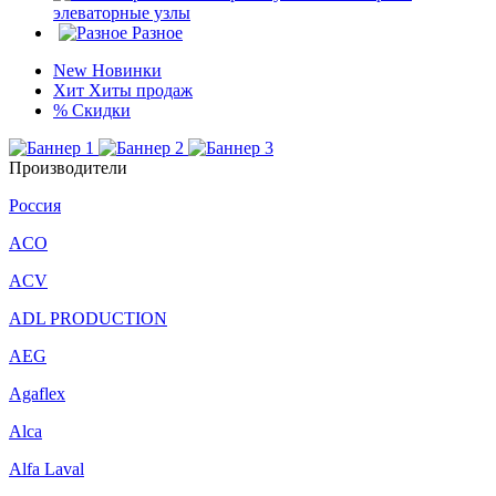
элеваторные узлы
Разное
New
Новинки
Хит
Хиты продаж
%
Скидки
Производители
Россия
ACO
ACV
ADL PRODUCTION
AEG
Agaflex
Alca
Alfa Laval