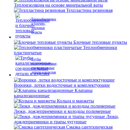
Теплоизоляция на основе минеральной ваты
Техпластина резиновая
Теплообменники
и блочно-
тепловые
пункты
Блочные тепловые пункты
Теплообменники
пластинчатые
Трубы
канализационные,
соединительные
детали и изделия
Воронки, лотки водосточные и комплектующие
Клапаны
канализационные
Кольца и манжеты
Люки, дождеприемники и колодцы полимерные
Люки,
дождеприемники и трапы чугунные
Смазка сантехническая