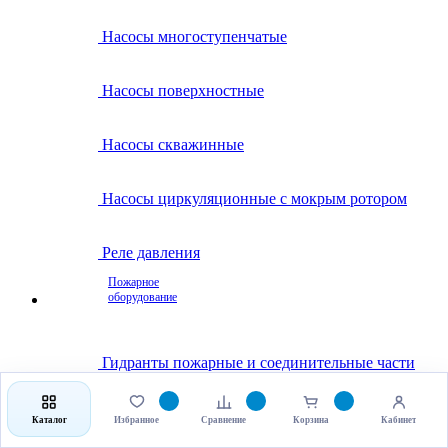
Насосы многоступенчатые
Насосы поверхностные
Насосы скважинные
Насосы циркуляционные с мокрым ротором
Реле давления
Пожарное
оборудование
Гидранты пожарные и соединительные части
Клапаны пожарные
Каталог
Избранное
Сравнение
Корзина
Кабинет