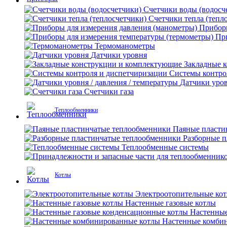
Счетчики воды (водосч
Счетчики тепла (тепл
Приборы
Пр
Термоманометры
Датчики уровня
Закладные 
Системы контро
Датчики уров
Счетчики газа
Теплообменники
Паяные пласти
Разборные 
Теплообменные системы
Котлы
Электроотопительные ко
Настенные газовые котлы
Настенные
Настенные комби