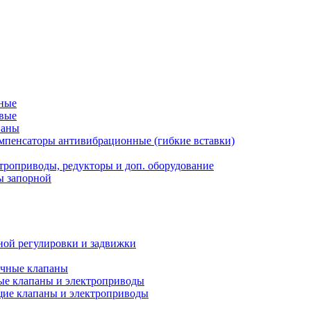
рные
овые
паны
мпенсаторы антивибрационные (гибкие вставки)
троприводы, редукторы и доп. оборудование
ы запорной
ной регулировки и задвижки
ечные клапаны
ые клапаны и электроприводы
ие клапаны и электроприводы