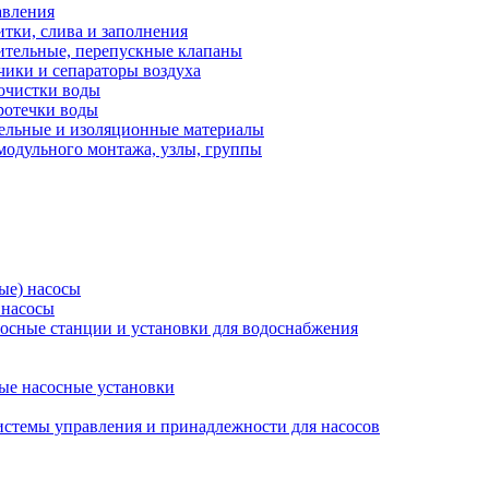
авления
тки, слива и заполнения
ительные, перепускные клапаны
чики и сепараторы воздуха
очистки воды
ротечки воды
ельные и изоляционные материалы
одульного монтажа, узлы, группы
ые) насосы
 насосы
осные станции и установки для водоснабжения
ые насосные установки
стемы управления и принадлежности для насосов