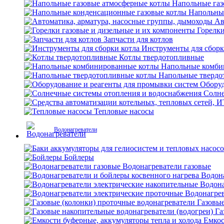
Напольные газ
Напольны
Ав
Горелки
Запчасти для котлов
Инструменты для сборк
Котлы твердотопливные
Напольные комби
Напольные твердо
Оборуд
Солне
Тепловые насосы
Водонагреватели
Бойлеры
Водонагреватели газовые
Водона
Водона
Водонагрев
Газовые
Га
Емкос