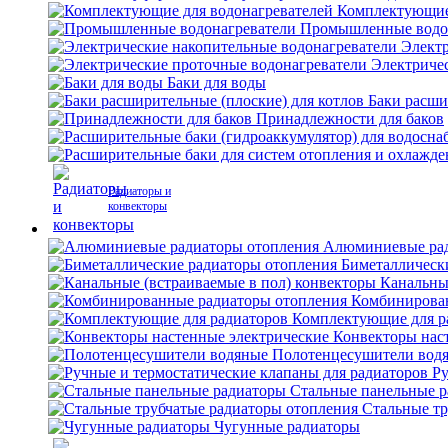
Комплектующие 
Промышленные водо
Электр
Электриче
Баки для воды
Баки расши
Принадлежности для баков
Радиаторы и
конвекторы
Алюминиевые рад
Биметаллическ
Канальны
Комбинирова
Комплектующие для р
Конвекторы нас
Полотенцесушители вод
Ру
Стальные панельные 
Стальные тр
Чугунные радиаторы