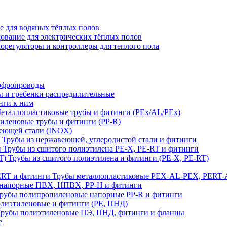
е для водяных тёплых полов
ование для электрических тёплых полов
орегуляторы и контроллеры для теплого пола
офропроводы
ы и гребенки распредилительные
нги к ним
еталлопластиковые трубы и фитинги (PEx/AL/PEx)
иленовые трубы и фитинги (PP-R)
еющей стали (INOX)
Трубы из нержавеющей, углеродистой стали и фитинги
Трубы из сшитого полиэтилена PE-X, PE-RT и фитинги
Трубы из сшитого полиэтилена и фитинги (PE-X, PE-RT)
Трубы металлопластиковые PEX-AL-PEX, PERT-
напорные ПВХ, НПВХ, PP-H и фитинги
рубы полипропиленовые напорные PP-R и фитинги
лиэтиленовые и фитинги (PE, ПНД)
Трубы полиэтиленовые ПЭ, ПНД, фитинги и фланцы
е