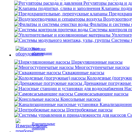
Регуляторы расхода и д
Клапаны подпи
Предохран
Воздухоотвод
Фильтры и системы 
Системы контроля п
Уплотнит
Системы м
Насосное
оборудование
Циркуляционные насосы
Многоступенчатые насосы
Скважинные насосы
Колодезные (погружн
Дренажные погружные
Нас
Самовсасывающие насосы
Консольные насосы
Канализационн
Центробежные насосы
Си
Измерительные
приборы