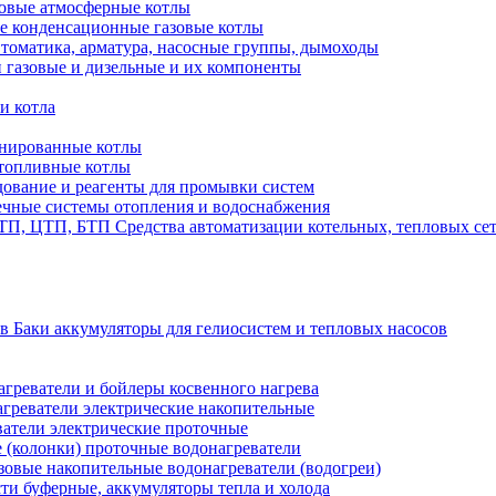
овые атмосферные котлы
е конденсационные газовые котлы
томатика, арматура, насосные группы, дымоходы
 газовые и дизельные и их компоненты
и котла
нированные котлы
топливные котлы
ование и реагенты для промывки систем
чные системы отопления и водоснабжения
Средства автоматизации котельных, тепловых с
Баки аккумуляторы для гелиосистем и тепловых насосов
греватели и бойлеры косвенного нагрева
греватели электрические накопительные
атели электрические проточные
 (колонки) проточные водонагреватели
зовые накопительные водонагреватели (водогреи)
ти буферные, аккумуляторы тепла и холода