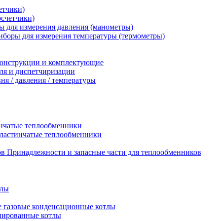
етчики)
осчетчики)
 для измерения давления (манометры)
иборы для измерения температуры (термометры)
конструкции и комплектующие
ля и диспетчиризации
ня / давления / температуры
нчатые теплообменники
пластинчатые теплообменники
Принадлежности и запасные части для теплообменников
тлы
 газовые конденсационные котлы
нированные котлы