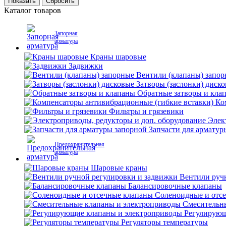
Каталог товаров
Запорная
арматура
Краны шаровые
Задвижки
Вентили (клапаны) запо
Затворы (заслонки) диск
Обратные затворы и кла
Ко
Фильтры и грязевики
Элек
Запчасти для арматур
Предохранительная
арматура
Шаровые краны
Вентили руч
Балансировочные клапаны
Соленоидные и отс
Смесительн
Регулирующ
Регуляторы температуры