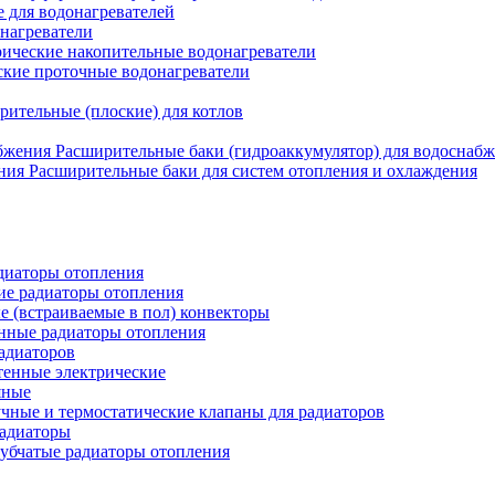
для водонагревателей
нагреватели
ические накопительные водонагреватели
ские проточные водонагреватели
рительные (плоские) для котлов
Расширительные баки (гидроаккумулятор) для водоснаб
Расширительные баки для систем отопления и охлаждения
иаторы отопления
ие радиаторы отопления
е (встраиваемые в пол) конвекторы
нные радиаторы отопления
адиаторов
тенные электрические
яные
чные и термостатические клапаны для радиаторов
радиаторы
убчатые радиаторы отопления