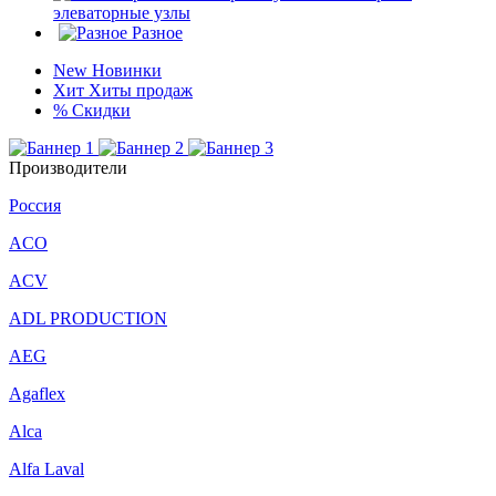
элеваторные узлы
Разное
New
Новинки
Хит
Хиты продаж
%
Скидки
Производители
Россия
ACO
ACV
ADL PRODUCTION
AEG
Agaflex
Alca
Alfa Laval