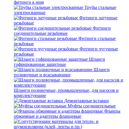
фитинги к ним
Трубы стальные
электросварные
Фитинги латунные
резьбовые
Фитинги
соединительные резьбовые
Фитинги стальные
резьбовые
Фитинги чугунные
резьбовые
Шланги
гофрированные защитные
Шланги
поливочные и всасывающие
Шланги поливочные, промышленные, для насосов и
комплектующие
Демонтажные вставки
Муфты соединительные
Фланцы
обжимные и адаптеры фланцевые