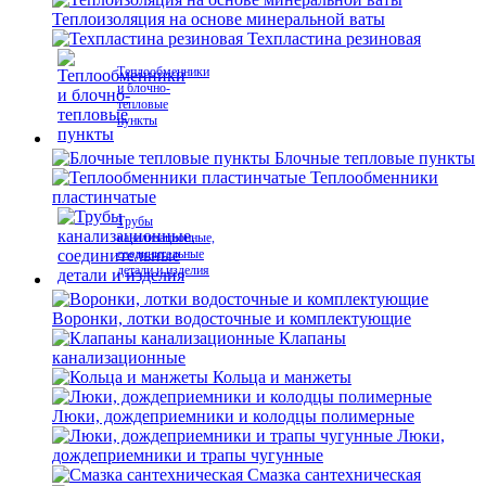
Теплоизоляция на основе минеральной ваты
Техпластина резиновая
Теплообменники
и блочно-
тепловые
пункты
Блочные тепловые пункты
Теплообменники
пластинчатые
Трубы
канализационные,
соединительные
детали и изделия
Воронки, лотки водосточные и комплектующие
Клапаны
канализационные
Кольца и манжеты
Люки, дождеприемники и колодцы полимерные
Люки,
дождеприемники и трапы чугунные
Смазка сантехническая