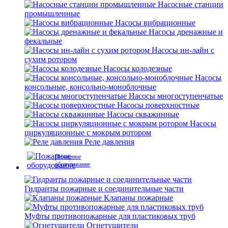
Насосные станции
промышленные
Насосы вибрационные
Насосы дренажные и
фекальные
Насосы ин-лайн с
сухим ротором
Насосы колодезные
Насосы
консольные, консольно-моноблочные
Насосы многоступенчатые
Насосы поверхностные
Насосы скважинные
Насосы
циркуляционные с мокрым ротором
Реле давления
Пожарное
оборудование
Гидранты пожарные и соединительные части
Клапаны пожарные
Муфты противопожарные для пластиковых труб
Огнетушители