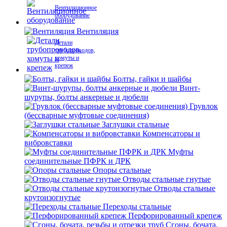
Вентиляционное
оборудование
Вентиляция
Детали
трубопроводов,
хомуты и
крепеж
Болты, гайки и шайбы
Винт-
шурупы, болты анкерные и дюбели
Грувлок
(бессварные муфтовые соединения)
Заглушки стальные
Компенсаторы и
вибровставки
Муфты
соединительные ПФРК и ДРК
Опоры стальные
Отводы стальные гнутые
Отводы стальные
крутоизогнутые
Переходы стальные
Перфорированный крепеж
Сгоны, бочата,