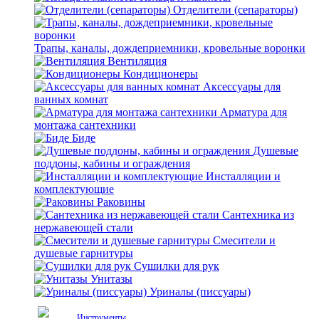
Отделители (сепараторы)
Трапы, каналы, дождеприемники, кровельные воронки
Вентиляция
Кондиционеры
Аксессуары для
ванных комнат
Арматура для
монтажа сантехники
Биде
Душевые
поддоны, кабины и ограждения
Инсталляции и
комплектующие
Раковины
Сантехника из
нержавеющей стали
Смесители и
душевые гарнитуры
Сушилки для рук
Унитазы
Уриналы (писсуары)
Инструменты